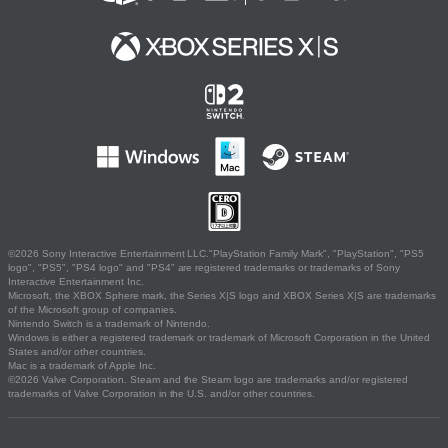
©2026 Sony Interactive Entertainment LLC."PlayStation Family Mark", "PlayStation", "PS5
logo", "PS5", "PS4 logo" and "PS4" are registered trademarks or trademarks of Sony
Interactive Entertainment Inc.
Microsoft, the XBOX Sphere mark, the Series X|S logo and XBOX Series X|S are trademarks
of the Microsoft group of companies.
Nintendo Switch is a trademark of Nintendo.
Windows is either a registered trademark or trademark of Microsoft Corporation in the United
States and/or other countries.
Mac is a trademark of Apple Inc.
©2026 Valve Corporation. Steam and the Steam logo are trademarks and/or registered
trademarks of Valve Corporation in the U.S. and/or other countries.