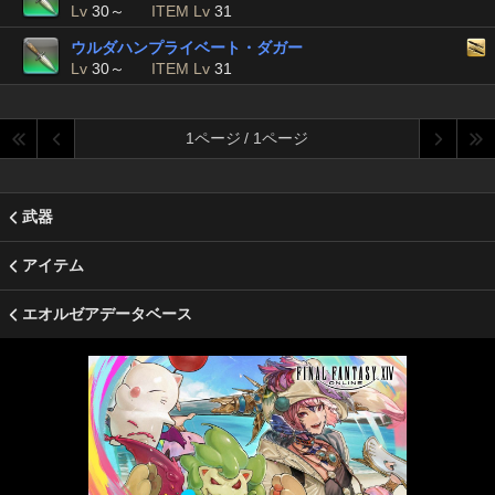
Lv
30～
ITEM Lv
31
ウルダハンプライベート・ダガー
Lv
30～
ITEM Lv
31
1ページ / 1ページ
武器
アイテム
エオルゼアデータベース