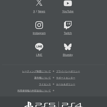
/
X
News
YouTube
Instagram
Twitch
LINE
Bluesky
レーティング制度について
プライバシーポリシー
著作権について
サポートセンター
ライセンス
ルール＆ポリシー
利用者情報の外部送信について