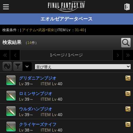
エオルゼアデータベース
検索条件：|
アイテム>武器>双剣
| ITEM Lv ：
31-40
|
検索結果
（
14
件）
1ページ / 1ページ
グリダニアンプジオ
Lv
39～
ITEM Lv
40
ロミンサンプジオ
Lv
39～
ITEM Lv
40
ウルダハンプジオ
Lv
39～
ITEM Lv
40
クライヤーズナイフ
Lv
38～
ITEM Lv
40