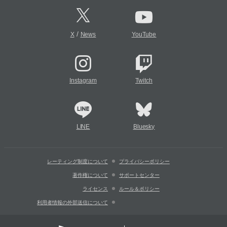
/
X
News
YouTube
Instagram
Twitch
LINE
Bluesky
レーティング制度について
プライバシーポリシー
著作権について
サポートセンター
ライセンス
ルール＆ポリシー
利用者情報の外部送信について