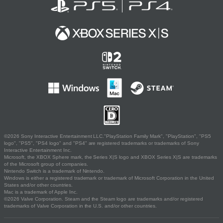
©2026 Sony Interactive Entertainment LLC."PlayStation Family Mark", "PlayStation", "PS5
logo", "PS5", "PS4 logo" and "PS4" are registered trademarks or trademarks of Sony
Interactive Entertainment Inc.
Microsoft, the XBOX Sphere mark, the Series X|S logo and XBOX Series X|S are trademarks
of the Microsoft group of companies.
Nintendo Switch is a trademark of Nintendo.
Windows is either a registered trademark or trademark of Microsoft Corporation in the United
States and/or other countries.
Mac is a trademark of Apple Inc.
©2026 Valve Corporation. Steam and the Steam logo are trademarks and/or registered
trademarks of Valve Corporation in the U.S. and/or other countries.