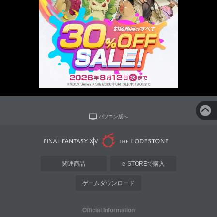
パソコン版へ
関連商品
e-STOREで購入
ゲームダウンロード
Official Information