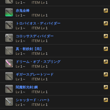
Lv
1～
ITEM Lv
1
赤鬼金棒
Lv
1～
ITEM Lv
1
トロパイオス・ディバイダー
Lv
1～
ITEM Lv
1
コロッサスディバイダー
Lv
1～
ITEM Lv
1
真・斬鉄剣【両】
Lv
1～
ITEM Lv
1
ドリーム・オブ・スプリング
Lv
1～
ITEM Lv
1
ギガースグレートソード
Lv
1～
ITEM Lv
1
閻魔斬光剣:鋼
Lv
1～
ITEM Lv
1
シャッタード・ハート
Lv
1～
ITEM Lv
1