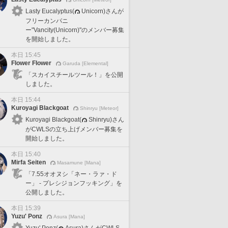
Lasty Eucalyptus(
Unicorn)さんが
フリーカンパニ
ー"Vancity(Unicorn)"のメンバー募集
を開始しました。
本日 15:45
Flower Flower
Garuda [Elemental]
「スカイスチールツール！」を公開
しました。
本日 15:44
Kuroyagi Blackgoat
Shinryu [Meteor]
Kuroyagi Blackgoat(
Shinryu)さん
がCWLSの立ち上げメンバー募集を
開始しました。
本日 15:40
Mirfa Seiten
Masamune [Mana]
「7.55オオヌシ「ネー・ラァ・ド
ー」 - プレシジョンフッキング」を
公開しました。
本日 15:39
Yuzu' Ponz
Asura [Mana]
Yuzu' Ponz(
Asura)さんがCWLS