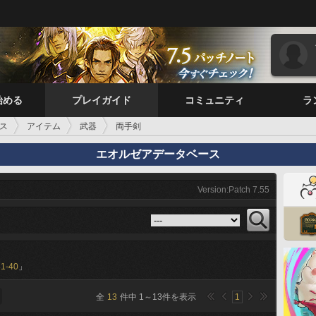
始める
プレイガイド
コミュニティ
ラ
ス
アイテム
武器
両手剣
エオルゼアデータベース
Version:Patch 7.55
31-40
」
全
13
件中
1
～
13
件を表示
1