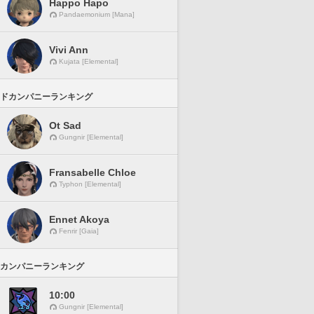
Happo Hapo
Pandaemonium [Mana]
Vivi Ann
Kujata [Elemental]
ドカンパニーランキング
Ot Sad
Gungnir [Elemental]
Fransabelle Chloe
Typhon [Elemental]
Ennet Akoya
Fenrir [Gaia]
カンパニーランキング
10:00
Gungnir [Elemental]