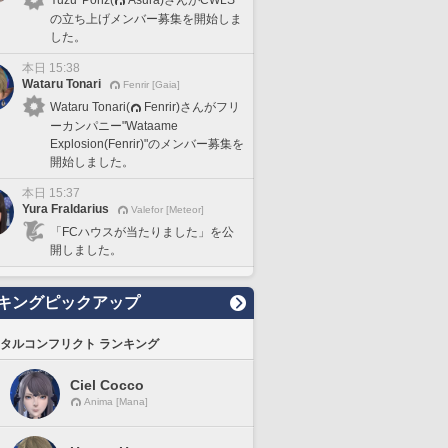
の立ち上げメンバー募集を開始しま
した。
本日 15:38
Wataru Tonari
Fenrir [Gaia]
Wataru Tonari(
Fenrir)さんがフリ
ーカンパニー"Wataame
Explosion(Fenrir)"のメンバー募集を
開始しました。
本日 15:37
Yura Fraldarius
Valefor [Meteor]
「FCハウスが当たりました」を公
開しました。
キングピックアップ
タルコンフリクト ランキング
Ciel Cocco
Anima [Mana]