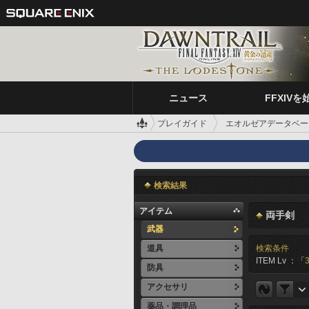
ニュース
FFXIVを
プレイガイド
エオルゼアデータベー
検索結果
アイテム
両手剣
武器
道具
検索条件
ITEM Lv ：「
防具
アクセサリ
薬品・調理品