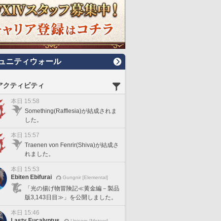
ュニティウォール
アクティビティ
本日 15:58
Something(Rafflesia)が結成されま
した。
本日 15:57
Traenen von Fenrir(Shiva)が結成さ
れました。
本日 15:53
Ebiten Ebifurai
Gungnir [Elemental]
「光の揚げ物冒険記≪黄金編－製品
版3,143日目≫」を公開しました。
本日 15:46
Lasty Eucalyptus
Unicorn [Meteor]