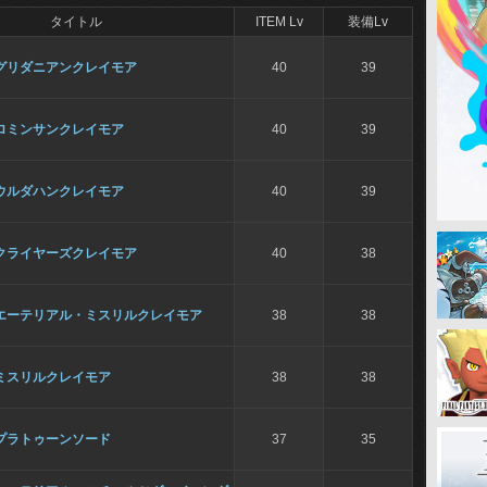
タイトル
ITEM Lv
装備Lv
グリダニアンクレイモア
40
39
ロミンサンクレイモア
40
39
ウルダハンクレイモア
40
39
クライヤーズクレイモア
40
38
エーテリアル・ミスリルクレイモア
38
38
ミスリルクレイモア
38
38
プラトゥーンソード
37
35