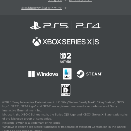
ライセンス
ルール＆ポリシー
利用者情報の外部送信について
©2026 Sony Interactive Entertainment LLC."PlayStation Family Mark", "PlayStation", "PS5
logo", "PS5", "PS4 logo" and "PS4" are registered trademarks or trademarks of Sony
Interactive Entertainment Inc.
Microsoft, the XBOX Sphere mark, the Series X|S logo and XBOX Series X|S are trademarks
of the Microsoft group of companies.
Nintendo Switch is a trademark of Nintendo.
Windows is either a registered trademark or trademark of Microsoft Corporation in the United
States and/or other countries.