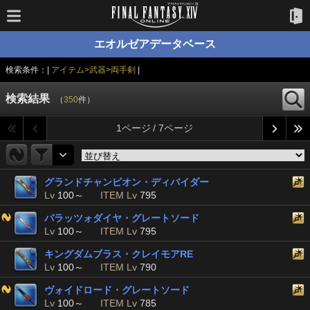
エオルゼアデータベース
検索条件：|
アイテム>武器>両手剣
|
検索結果
（
350
件）
1ページ / 7ページ
グランドチャンピオン・ディバイダー
Lv
100～
ITEM Lv
795
パラッツォダイヤ・グレートソード
Lv
100～
ITEM Lv
795
キングダムブラス・クレイモアRE
Lv
100～
ITEM Lv
790
ヴォイドロード・グレートソード
Lv
100～
ITEM Lv
785