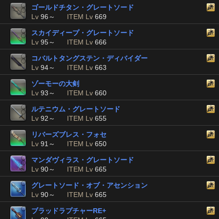
ゴールドチタン・グレートソード
Lv
96～
ITEM Lv
669
スカイディープ・グレートソード
Lv
95～
ITEM Lv
666
コバルトタングステン・ディバイダー
Lv
94～
ITEM Lv
663
ゾーモーの大剣
Lv
93～
ITEM Lv
660
ルテニウム・グレートソード
Lv
92～
ITEM Lv
655
リバーズブレス・フォセ
Lv
91～
ITEM Lv
650
マンダヴィラス・グレートソード
Lv
90～
ITEM Lv
665
グレートソード・オブ・アセンション
Lv
90～
ITEM Lv
665
ブラッドラプチャーRE+