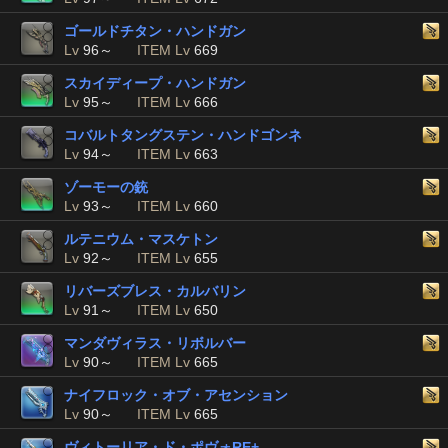
ゴールドチタン・ハンドガン
Lv
96～
ITEM Lv
669
スカイディープ・ハンドガン
Lv
95～
ITEM Lv
666
コバルトタングステン・ハンドゴンネ
Lv
94～
ITEM Lv
663
ゾーモーの銃
Lv
93～
ITEM Lv
660
ルテニウム・マスケトン
Lv
92～
ITEM Lv
655
リバーズブレス・カルバリン
Lv
91～
ITEM Lv
650
マンダヴィラス・リボルバー
Lv
90～
ITEM Lv
665
ナイフロック・オブ・アセンション
Lv
90～
ITEM Lv
665
ヴィトーリア・ド・ポヴォRE+