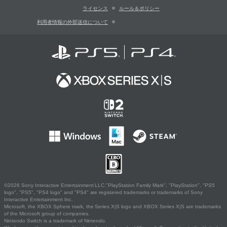
ライセンス
ルール＆ポリシー
利用者情報の外部送信について
©2026 Sony Interactive Entertainment LLC."PlayStation Family Mark", "PlayStation", "PS5
logo", "PS5", "PS4 logo" and "PS4" are registered trademarks or trademarks of Sony
Interactive Entertainment Inc.
Microsoft, the XBOX Sphere mark, the Series X|S logo and XBOX Series X|S are trademarks
of the Microsoft group of companies.
Nintendo Switch is a trademark of Nintendo.