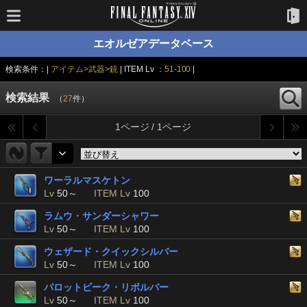
エオルゼアデータベース
検索条件：|
アイテム>武器>銃
| ITEM Lv ：
51-100
|
検索結果
（
27
件）
1ページ / 1ページ
ワーラルマスケトン
Lv
50～
ITEM Lv
100
ラムウ・サンダーシャワー
Lv
50～
ITEM Lv
100
ウェザード・クイックシルバー
Lv
50～
ITEM Lv
100
パロットビーク・リボルバー
Lv
50～
ITEM Lv
100