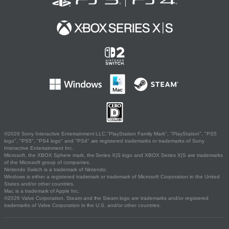
©2026 Sony Interactive Entertainment LLC."PlayStation Family Mark", "PlayStation", "PS5
logo", "PS5", "PS4 logo" and "PS4" are registered trademarks or trademarks of Sony
Interactive Entertainment Inc.
Microsoft, the XBOX Sphere mark, the Series X|S logo and XBOX Series X|S are trademarks
of the Microsoft group of companies.
Nintendo Switch is a trademark of Nintendo.
Windows is either a registered trademark or trademark of Microsoft Corporation in the United
States and/or other countries.
Mac is a trademark of Apple Inc.
©2026 Valve Corporation. Steam and the Steam logo are trademarks and/or registered
trademarks of Valve Corporation in the U.S. and/or other countries.