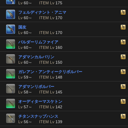
Lv
60～
ITEM Lv
175
フェルディナント・アニマ
Lv
60～
ITEM Lv
170
国友
Lv
60～
ITEM Lv
170
バルダーリムファイア
Lv
60～
ITEM Lv
160
アダマンカルバリン
Lv
60～
ITEM Lv
150
ガレアン・アンティークリボルバー
Lv
59～
ITEM Lv
148
アダマンリボルバー
Lv
58～
ITEM Lv
145
オーディターマスケトン
Lv
57～
ITEM Lv
142
チタンスナップハンス
Lv
56～
ITEM Lv
139