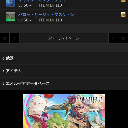
Lv
50～
ITEM Lv
110
パロットリージュ・マスケトン
Lv
50～
ITEM Lv
110
1ページ / 1ページ
武器
アイテム
エオルゼアデータベース