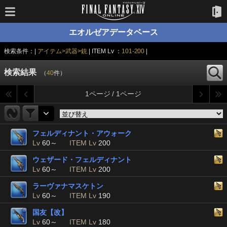
エオルゼアデータベース
検索条件：|
アイテム>武器>銃
| ITEM Lv ：
101-200
|
検索結果
（
40
件）
1ページ / 1ページ
フェルディナント・アウォーク
Lv
60～
ITEM Lv
200
ウェザード・フェルディナント
Lv
60～
ITEM Lv
200
ラーヴァナマスケトン
Lv
60～
ITEM Lv
190
国友【改】
Lv
60～
ITEM Lv
180