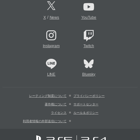
/
X
News
YouTube
Instagram
Twitch
LINE
Bluesky
レーティング制度について
プライバシーポリシー
著作権について
サポートセンター
ライセンス
ルール＆ポリシー
利用者情報の外部送信について