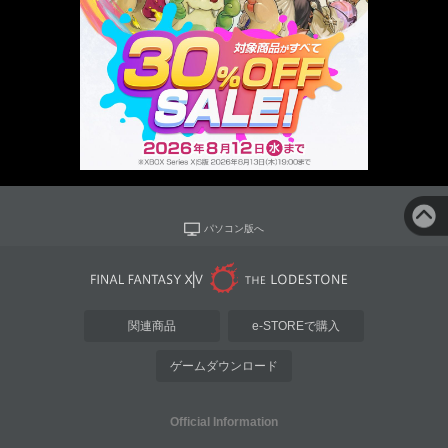
パソコン版へ
関連商品
e-STOREで購入
ゲームダウンロード
Official Information