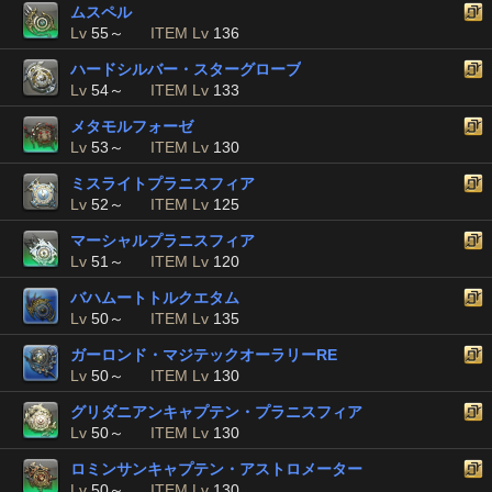
ムスペル
Lv
55～
ITEM Lv
136
ハードシルバー・スターグローブ
Lv
54～
ITEM Lv
133
メタモルフォーゼ
Lv
53～
ITEM Lv
130
ミスライトプラニスフィア
Lv
52～
ITEM Lv
125
マーシャルプラニスフィア
Lv
51～
ITEM Lv
120
バハムートトルクエタム
Lv
50～
ITEM Lv
135
ガーロンド・マジテックオーラリーRE
Lv
50～
ITEM Lv
130
グリダニアンキャプテン・プラニスフィア
Lv
50～
ITEM Lv
130
ロミンサンキャプテン・アストロメーター
Lv
50～
ITEM Lv
130