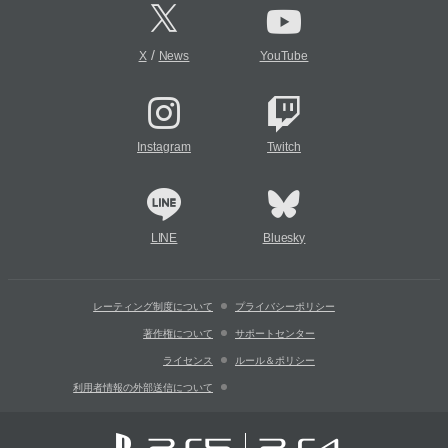
/
X
News
YouTube
Instagram
Twitch
LINE
Bluesky
レーティング制度について
プライバシーポリシー
著作権について
サポートセンター
ライセンス
ルール＆ポリシー
利用者情報の外部送信について