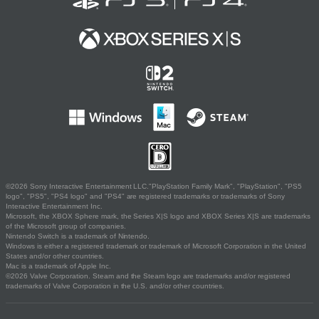
©2026 Sony Interactive Entertainment LLC."PlayStation Family Mark", "PlayStation", "PS5
logo", "PS5", "PS4 logo" and "PS4" are registered trademarks or trademarks of Sony
Interactive Entertainment Inc.
Microsoft, the XBOX Sphere mark, the Series X|S logo and XBOX Series X|S are trademarks
of the Microsoft group of companies.
Nintendo Switch is a trademark of Nintendo.
Windows is either a registered trademark or trademark of Microsoft Corporation in the United
States and/or other countries.
Mac is a trademark of Apple Inc.
©2026 Valve Corporation. Steam and the Steam logo are trademarks and/or registered
trademarks of Valve Corporation in the U.S. and/or other countries.