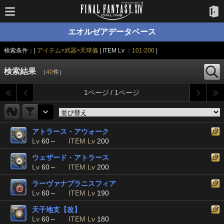
エオルゼアデータベース
検索条件：|
アイテム>武器>天球儀
| ITEM Lv ：
101-200
|
検索結果
（
40
件）
1ページ / 1ページ
アトラース・アウォーク
Lv
60～
ITEM Lv
200
ウェザード・アトラース
Lv
60～
ITEM Lv
200
ラーヴァナプラニスフィア
Lv
60～
ITEM Lv
190
天干地支【改】
Lv
60～
ITEM Lv
180