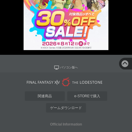
パソコン版へ
関連商品
e-STOREで購入
ゲームダウンロード
Official Information