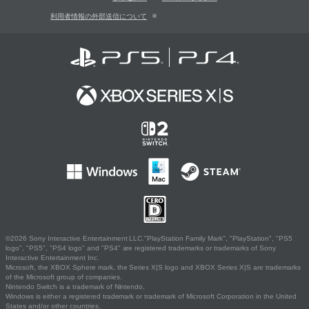
利用者情報の外部送信について
©2026 Sony Interactive Entertainment LLC."PlayStation Family Mark", "PlayStation", "PS5
logo", "PS5", "PS4 logo" and "PS4" are registered trademarks or trademarks of Sony
Interactive Entertainment Inc.
Microsoft, the XBOX Sphere mark, the Series X|S logo and XBOX Series X|S are trademarks
of the Microsoft group of companies.
Nintendo Switch is a trademark of Nintendo.
Windows is either a registered trademark or trademark of Microsoft Corporation in the United
States and/or other countries.