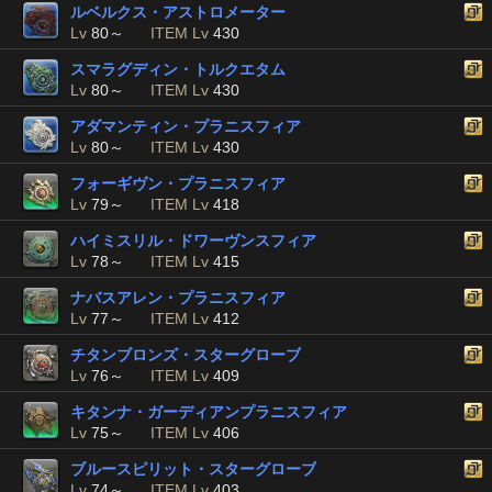
ルベルクス・アストロメーター
Lv
80～
ITEM Lv
430
スマラグディン・トルクエタム
Lv
80～
ITEM Lv
430
アダマンティン・プラニスフィア
Lv
80～
ITEM Lv
430
フォーギヴン・プラニスフィア
Lv
79～
ITEM Lv
418
ハイミスリル・ドワーヴンスフィア
Lv
78～
ITEM Lv
415
ナバスアレン・プラニスフィア
Lv
77～
ITEM Lv
412
チタンブロンズ・スターグローブ
Lv
76～
ITEM Lv
409
キタンナ・ガーディアンプラニスフィア
Lv
75～
ITEM Lv
406
ブルースピリット・スターグローブ
Lv
74～
ITEM Lv
403