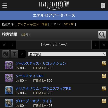
エオルゼアデータベース
検索条件：|
アイテム>武器>天球儀
| ITEM Lv ：
401-500
|
検索結果
（
33
件）
1ページ / 1ページ
ソールスティス・リコレクション
Lv
80～
ITEM Lv
500
ソールスティスRE
Lv
80～
ITEM Lv
500
クリスタリウム・プラニスフィアRE
Lv
80～
ITEM Lv
500
グローブ・オブ・ライト
Lv
80～
ITEM Lv
495