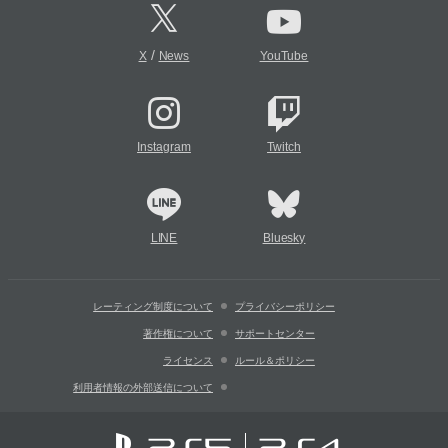
/
X
News
YouTube
Instagram
Twitch
LINE
Bluesky
レーティング制度について
プライバシーポリシー
著作権について
サポートセンター
ライセンス
ルール＆ポリシー
利用者情報の外部送信について