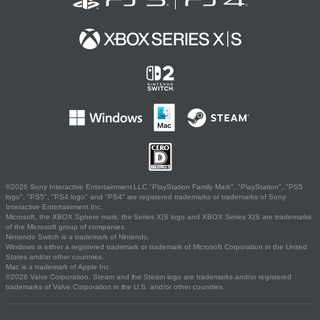
©2026 Sony Interactive Entertainment LLC."PlayStation Family Mark", "PlayStation", "PS5
logo", "PS5", "PS4 logo" and "PS4" are registered trademarks or trademarks of Sony
Interactive Entertainment Inc.
Microsoft, the XBOX Sphere mark, the Series X|S logo and XBOX Series X|S are trademarks
of the Microsoft group of companies.
Nintendo Switch is a trademark of Nintendo.
Windows is either a registered trademark or trademark of Microsoft Corporation in the United
States and/or other countries.
Mac is a trademark of Apple Inc.
©2026 Valve Corporation. Steam and the Steam logo are trademarks and/or registered
trademarks of Valve Corporation in the U.S. and/or other countries.