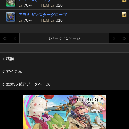
Lv
70～
ITEM Lv
320
アラミガンスターグローブ
Lv
70～
ITEM Lv
310
1ページ / 1ページ
武器
アイテム
エオルゼアデータベース