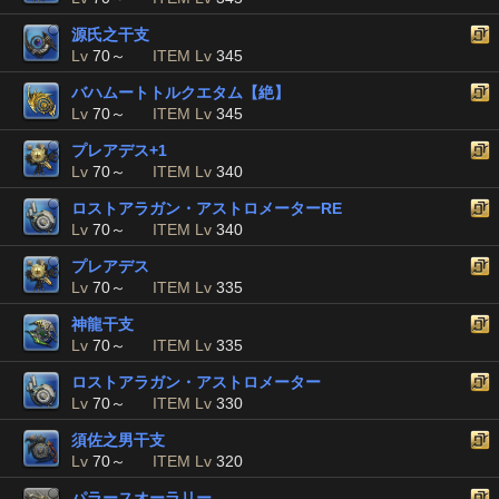
源氏之干支
Lv
70～
ITEM Lv
345
バハムートトルクエタム【絶】
Lv
70～
ITEM Lv
345
プレアデス+1
Lv
70～
ITEM Lv
340
ロストアラガン・アストロメーターRE
Lv
70～
ITEM Lv
340
プレアデス
Lv
70～
ITEM Lv
335
神龍干支
Lv
70～
ITEM Lv
335
ロストアラガン・アストロメーター
Lv
70～
ITEM Lv
330
須佐之男干支
Lv
70～
ITEM Lv
320
パラースオーラリー