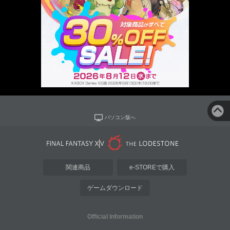
パソコン版へ
関連商品
e-STOREで購入
ゲームダウンロード
Official Information