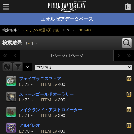
エオルゼアデータベース
検索条件：|
アイテム>武器>天球儀
| ITEM Lv ：
301-400
|
検索結果
（
40
件）
1ページ / 1ページ
フェイプラニスフィア
Lv
73～
ITEM Lv
400
ストーンゴールドオーラリー
Lv
72～
ITEM Lv
395
レイクランド・アストロメーター
Lv
71～
ITEM Lv
390
アルビレオ
Lv
70～
ITEM Lv
400