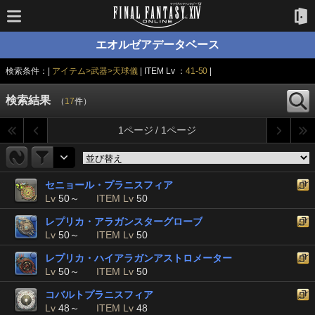
エオルゼアデータベース
検索条件：|
アイテム>武器>天球儀
| ITEM Lv ：
41-50
|
検索結果
（
17
件）
1ページ / 1ページ
セニョール・プラニスフィア
Lv
50～
ITEM Lv
50
レプリカ・アラガンスターグローブ
Lv
50～
ITEM Lv
50
レプリカ・ハイアラガンアストロメーター
Lv
50～
ITEM Lv
50
コバルトプラニスフィア
Lv
48～
ITEM Lv
48