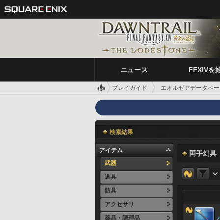
ニュース
FFXIVを
プレイガイド
エオルゼアデータベー
検索結果
アイテム
両手幻具
武器
道具
防具
アクセサリ
薬品・調理品