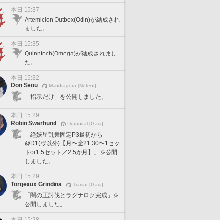
本日 15:37
Artemicion Outbox(Odin)が結成され
ました。
本日 15:35
Quinntech(Omega)が結成されまし
た。
本日 15:32
Don Seou
Mandragora [Meteor]
「指示だけ」を公開しました。
本日 15:29
Robin Swarhund
Durandal [Gaia]
「絶妖星乱舞固定P3最初から
@D1(ヴ以外)【月〜金21:30〜1セッ
トor1.5セット／2.5か月】」を公開
しました。
本日 15:29
Torgeaux Grindina
Tiamat [Gaia]
「闇の王討伐とラグナロク完成」を
公開しました。
本日 15:28