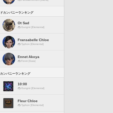
ドカンパニーランキング
Ot Sad
Gungnir [Elemental]
Fransabelle Chloe
Typhon [Elemental]
Ennet Akoya
Fenrir [Gaia]
カンパニーランキング
10:00
Gungnir [Elemental]
Fleur Chloe
Typhon [Elemental]