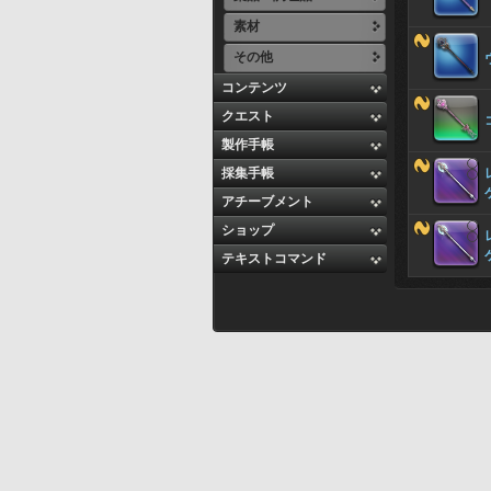
素材
その他
コンテンツ
クエスト
製作手帳
採集手帳
アチーブメント
ショップ
テキストコマンド