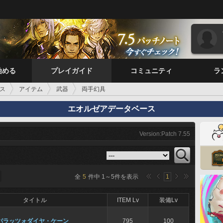
始める
プレイガイド
コミュニティ
ラ
ス
アイテム
武器
両手幻具
エオルゼアデータベース
Version:Patch 7.55
全
5
件中
1
～
5
件を表示
1
タイトル
ITEM Lv
装備Lv
パラッツォダイヤ・ケーン
795
100