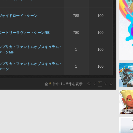
ヴォイドロード・ケーン
785
100
コートリーラヴァー・ケーンRE
780
100
レプリカ・ファントムオブスキュラム・
1
100
ケーンMF
レプリカ・ファントムオブスキュラム・
1
100
ケーン
全
5
件中
1
～
5
件を表示
1