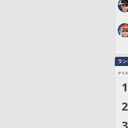
ラン
クリス
1
2
3