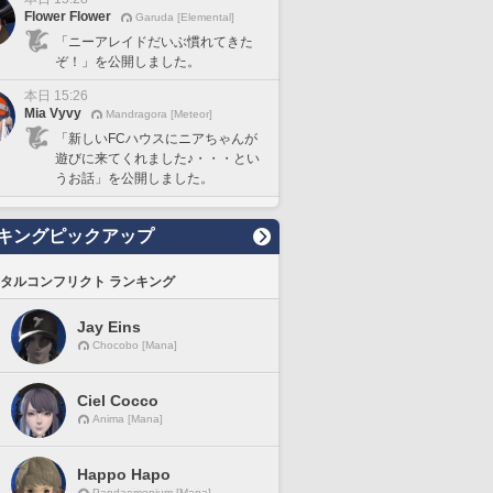
Flower Flower
Garuda [Elemental]
「ニーアレイドだいぶ慣れてきた
ぞ！」を公開しました。
本日 15:26
Mia Vyvy
Mandragora [Meteor]
「新しいFCハウスにニアちゃんが
遊びに来てくれました♪・・・とい
うお話」を公開しました。
キングピックアップ
タルコンフリクト ランキング
Jay Eins
Chocobo [Mana]
Ciel Cocco
Anima [Mana]
Happo Hapo
Pandaemonium [Mana]