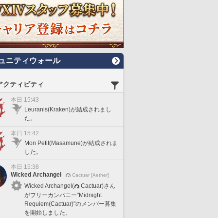
ュニティウォール
アクティビティ
本日 15:43
Leuranis(Kraken)が結成されまし
た。
本日 15:42
Mon Petit(Masamune)が結成されま
した。
本日 15:38
Wicked Archangel
Cactuar [Aether]
Wicked Archangel(
Cactuar)さん
がフリーカンパニー"Midnight
Requiem(Cactuar)"のメンバー募集
を開始しました。