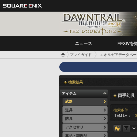
ニュース
FFXIVを
プレイガイド
エオルゼアデータベー
検索結果
アイテム
両手幻具
武器
道具
検索条件
ITEM Lv ：「
防具
アクセサリ
薬品・調理品