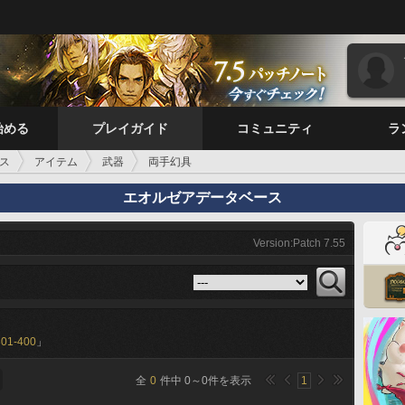
始める
プレイガイド
コミュニティ
ラ
ス
アイテム
武器
両手幻具
エオルゼアデータベース
Version:Patch 7.55
301-400
」
全
0
件中
0
～
0
件を表示
1