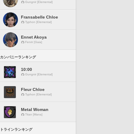
Gungnir [Elemental]
Fransabelle Chloe
Typhon [Elemental]
Ennet Akoya
Fenrir [Gaia]
カンパニーランキング
10:00
Gungnir [Elemental]
Fleur Chloe
Typhon [Elemental]
Metal Woman
Titan [Mana]
トラインランキング