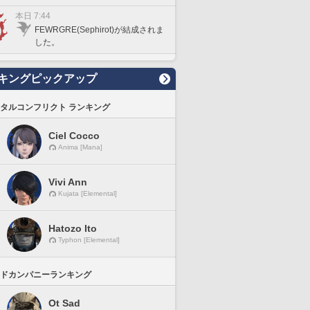
本日 7:44
FEWRGRE(Sephirot)が結成されま
した。
キングピックアップ
タルコンフリクト ランキング
Ciel Cocco
Anima [Mana]
Vivi Ann
Kujata [Elemental]
Hatozo Ito
Typhon [Elemental]
ドカンパニーランキング
Ot Sad