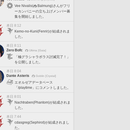
Vee Nivalis(
Balmung)さんがフリ
ーカンパニーの立ち上げメンバー募
集を開始しました。
本日 8:12
Kemo-no-Kuni(Fenrir)が結成されま
した。
本日 8:11
Zero Bofc
Ultima [Gaia]
「極グラシャラボラス討滅完了！」
を公開しました。
本日 8:04
Dante Asteris
Goblin [Crystal]
エオルゼアデータベース
「/playtime」にコメントしました。
本日 8:01
Nachtraben(Phantom)が結成されま
した。
本日 7:44
cdasgreg(Sephirot)が結成されまし
た。