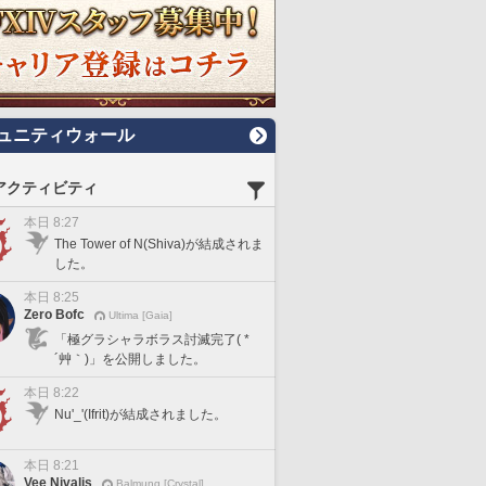
ュニティウォール
アクティビティ
本日 8:27
The Tower of N(Shiva)が結成されま
した。
本日 8:25
Zero Bofc
Ultima [Gaia]
「極グラシャラボラス討滅完了( *
´艸｀)」を公開しました。
本日 8:22
Nu'_'(Ifrit)が結成されました。
本日 8:21
Vee Nivalis
Balmung [Crystal]