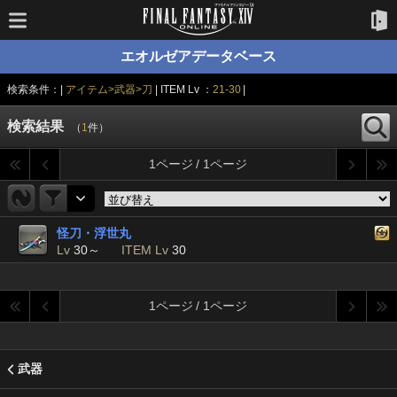
エオルゼアデータベース
検索条件：|
アイテム>武器>刀
| ITEM Lv ：
21-30
|
検索結果
（
1
件）
1ページ / 1ページ
怪刀・浮世丸
Lv
30～
ITEM Lv
30
1ページ / 1ページ
武器