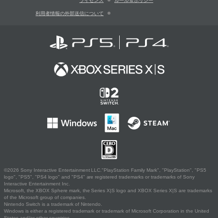
ライセンス
ルール＆ポリシー
利用者情報の外部送信について
©2026 Sony Interactive Entertainment LLC."PlayStation Family Mark", "PlayStation", "PS5
logo", "PS5", "PS4 logo" and "PS4" are registered trademarks or trademarks of Sony
Interactive Entertainment Inc.
Microsoft, the XBOX Sphere mark, the Series X|S logo and XBOX Series X|S are trademarks
of the Microsoft group of companies.
Nintendo Switch is a trademark of Nintendo.
Windows is either a registered trademark or trademark of Microsoft Corporation in the United
States and/or other countries.