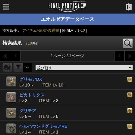
エオルゼアデータベース
検索条件：|
アイテム>武器>魔道書
| 装備Lv ：
1-10
|
検索結果
（
10
件）
1ページ / 1ページ
グリモアDX
Lv
10～
ITEM Lv
10
ピカトリクス
Lv
8～
ITEM Lv
8
グリモア
Lv
5～
ITEM Lv
5
ヘルハウンドグリモアRE
Lv
1～
ITEM Lv
1