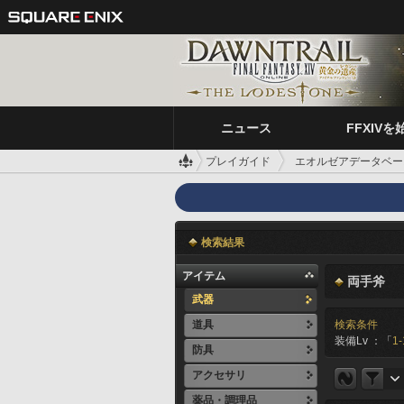
ニュース
FFXIVを
プレイガイド
エオルゼアデータベー
検索結果
アイテム
両手斧
武器
道具
検索条件
装備Lv ：「
1-
防具
アクセサリ
薬品・調理品