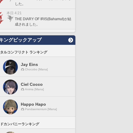
した。
本日 4:21
THE DIARY OF IRIS(Bahamut)が結
成されました。
キングピックアップ
タルコンフリクト ランキング
Jay Eins
Chocobo [Mana]
Ciel Cocco
Anima [Mana]
Happo Hapo
Pandaemonium [Mana]
ドカンパニーランキング