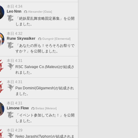
本日 4:34
Leo Nnn
Alexander [Gaia]
「絶妖星乱舞攻略固定募集」を公開
しました。
本日 4:32
Rune Skywalker
Gungnir [Elemental]
「あなたの所も！そろそろお祭りで
すか？」を公開しました。
本日 4:31
RSC Salvage Co.(Mateus)が結成さ
れました。
本日 4:31
Pax Domini(Gilgamesh)が結成され
ました。
本日 4:31
Limone Flow
Belias [Meteor]
「イベント参加してみた！」を公開
しました。
本日 4:29
Neko Jarashi(Typhon)が結成されま