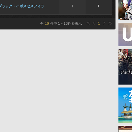
ブラック・イポスセスフィラ
1
1
全
16
件中
1
～
16
件を表示
1