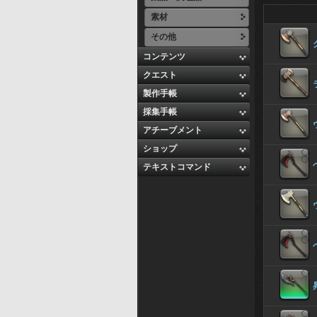
素材
その他
コンテンツ
クエスト
製作手帳
採集手帳
アチーブメント
ショップ
テキストコマンド