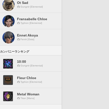
Ot Sad
Gungnir [Elemental]
Fransabelle Chloe
Typhon [Elemental]
Ennet Akoya
Fenrir [Gaia]
カンパニーランキング
10:00
Gungnir [Elemental]
Fleur Chloe
Typhon [Elemental]
Metal Woman
Titan [Mana]