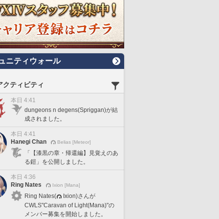
ュニティウォール
アクティビティ
本日 4:41
dungeons n degens(Spriggan)が結
成されました。
本日 4:41
Hanegi Chan
Belias [Meteor]
「【漆黒の章・帰還編】見覚えのあ
る鎧」を公開しました。
本日 4:36
Ring Nates
Ixion [Mana]
Ring Nates(
Ixion)さんが
CWLS"Caravan of Light(Mana)"の
メンバー募集を開始しました。