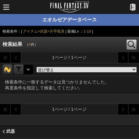
エオルゼアデータベース
検索条件：|
アイテム>武器>片手呪具
| 装備Lv ：
1-10
|
検索結果
（
0
件）
1ページ / 1ページ
検索条件に一致するデータは見つかりませんでした。
再度条件を指定して検索してください。
1ページ / 1ページ
武器