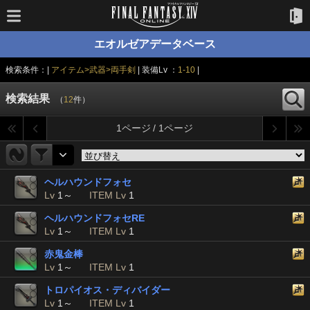
エオルゼアデータベース
検索条件：|
アイテム>武器>両手剣
| 装備Lv ：
1-10
|
検索結果
（
12
件）
1ページ / 1ページ
ヘルハウンドフォセ
Lv
1～
ITEM Lv
1
ヘルハウンドフォセRE
Lv
1～
ITEM Lv
1
赤鬼金棒
Lv
1～
ITEM Lv
1
トロパイオス・ディバイダー
Lv
1～
ITEM Lv
1