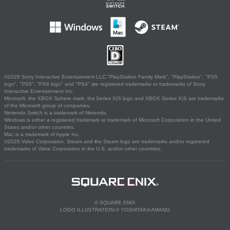
©2026 Sony Interactive Entertainment LLC."PlayStation Family Mark", "PlayStation", "PS5
logo", "PS5", "PS4 logo" and "PS4" are registered trademarks or trademarks of Sony
Interactive Entertainment Inc.
Microsoft, the XBOX Sphere mark, the Series X|S logo and XBOX Series X|S are trademarks
of the Microsoft group of companies.
Nintendo Switch is a trademark of Nintendo.
Windows is either a registered trademark or trademark of Microsoft Corporation in the United
States and/or other countries.
Mac is a trademark of Apple Inc.
©2026 Valve Corporation. Steam and the Steam logo are trademarks and/or registered
trademarks of Valve Corporation in the U.S. and/or other countries.
© SQUARE ENIX
LOGO ILLUSTRATION:© YOSHITAKA AMANO