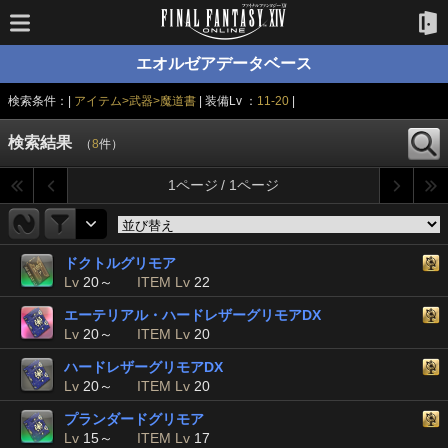
エオルゼアデータベース
検索条件：|
アイテム>武器>魔道書
| 装備Lv ：
11-20
|
検索結果
（
8
件）
1ページ / 1ページ
ドクトルグリモア
Lv
20～
ITEM Lv
22
エーテリアル・ハードレザーグリモアDX
Lv
20～
ITEM Lv
20
ハードレザーグリモアDX
Lv
20～
ITEM Lv
20
プランダードグリモア
Lv
15～
ITEM Lv
17