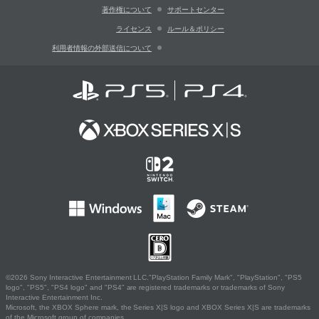
著作権について
サポートセンター
ライセンス
ルール＆ポリシー
利用者情報の外部送信について
©2026 Sony Interactive Entertainment LLC."PlayStation Family Mark", "PlayStation", "PS5
logo", "PS5", "PS4 logo" and "PS4" are registered trademarks or trademarks of Sony
Interactive Entertainment Inc.
Microsoft, the XBOX Sphere mark, the Series X|S logo and XBOX Series X|S are trademarks
of the Microsoft group of companies.