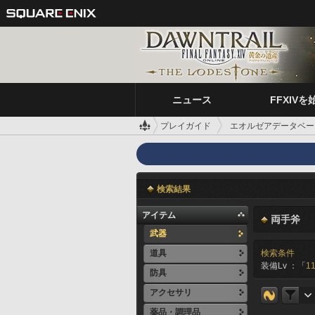
ニュース
FFXIVを
プレイガイド
エオルゼアデータベー
検索結果
アイテム
両手斧
武器
道具
検索条件
装備Lv ：「
11
防具
アクセサリ
薬品・調理品