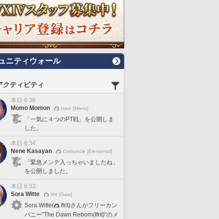
ュニティウォール
アクティビティ
本日 6:36
Momo Momon
Ixion [Mana]
「一気に４つのPT戦」を公開しま
した。
本日 6:34
Nene Kasayan
Carbuncle [Elemental]
「緊急メンテ入っちゃいましたね」
を公開しました。
本日 6:33
Sora Witte
Ifrit [Gaia]
Sora Witte(
Ifrit)さんがフリーカン
パニー"The Dawn Reborn(Ifrit)"のメ