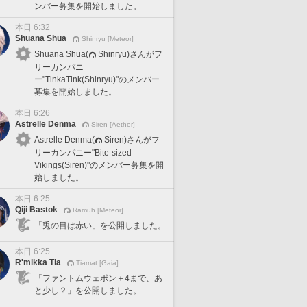
ンバー募集を開始しました。
本日 6:32
Shuana Shua
Shinryu [Meteor]
Shuana Shua(
Shinryu)さんがフ
リーカンパニ
ー"TinkaTink(Shinryu)"のメンバー
募集を開始しました。
本日 6:26
Astrelle Denma
Siren [Aether]
Astrelle Denma(
Siren)さんがフ
リーカンパニー"Bite-sized
Vikings(Siren)"のメンバー募集を開
始しました。
本日 6:25
Qiji Bastok
Ramuh [Meteor]
「兎の目は赤い」を公開しました。
本日 6:25
R'mikka Tia
Tiamat [Gaia]
「ファントムウェポン＋4まで、あ
と少し？」を公開しました。