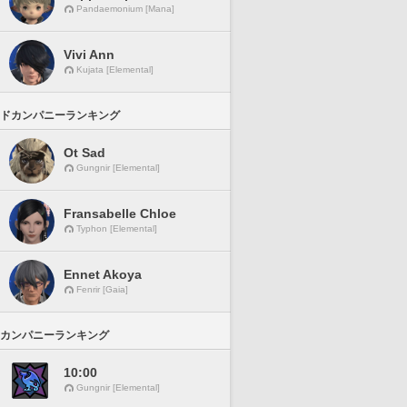
Pandaemonium [Mana]
Vivi Ann
Kujata [Elemental]
ドカンパニーランキング
Ot Sad
Gungnir [Elemental]
Fransabelle Chloe
Typhon [Elemental]
Ennet Akoya
Fenrir [Gaia]
カンパニーランキング
10:00
Gungnir [Elemental]