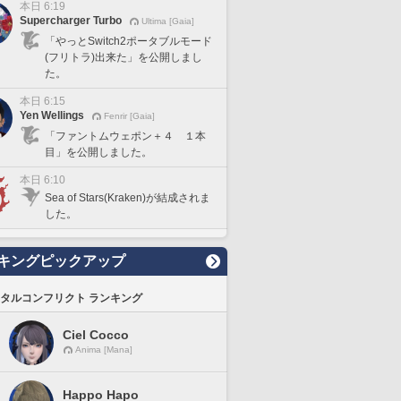
本日 6:19
Supercharger Turbo
Ultima [Gaia]
「やっとSwitch2ポータブルモード
(フリトラ)出来た」を公開しまし
た。
本日 6:15
Yen Wellings
Fenrir [Gaia]
「ファントムウェポン＋４ １本
目」を公開しました。
本日 6:10
Sea of Stars(Kraken)が結成されま
した。
キングピックアップ
タルコンフリクト ランキング
Ciel Cocco
Anima [Mana]
Happo Hapo