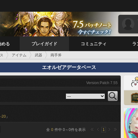
始める
プレイガイド
コミュニティ
ラ
ス
アイテム
武器
両手斧
エオルゼアデータベース
Version:Patch 7.55
-20
」
全
0
件中
0
～
0
件を表示
1