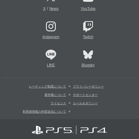
/
X
News
YouTube
Instagram
Twitch
LINE
Bluesky
レーティング制度について
プライバシーポリシー
著作権について
サポートセンター
ライセンス
ルール＆ポリシー
利用者情報の外部送信について