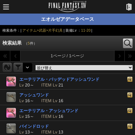
エオルゼアデータベース
検索条件：|
アイテム>武器>片手幻具
| 装備Lv ：
11-20
|
検索結果
（
5
件）
1ページ / 1ページ
エーテリアル・バッデッドアッシュワンド
Lv
20～
ITEM Lv
21
アッシュワンド
Lv
16～
ITEM Lv
16
エーテリアル・アッシュワンド
Lv
15～
ITEM Lv
16
バインドロッド
Lv
13～
ITEM Lv
13