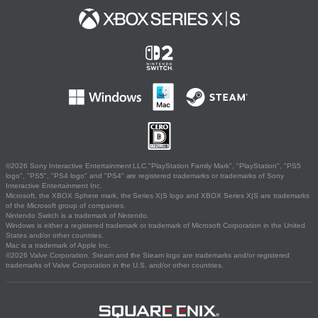
©2026 Sony Interactive Entertainment LLC."PlayStation Family Mark", "PlayStation", "PS5
logo", "PS5", "PS4 logo" and "PS4" are registered trademarks or trademarks of Sony
Interactive Entertainment Inc.
Microsoft, the XBOX Sphere mark, the Series X|S logo and XBOX Series X|S are trademarks
of the Microsoft group of companies.
Nintendo Switch is a trademark of Nintendo.
Windows is either a registered trademark or trademark of Microsoft Corporation in the United
States and/or other countries.
Mac is a trademark of Apple Inc.
©2026 Valve Corporation. Steam and the Steam logo are trademarks and/or registered
trademarks of Valve Corporation in the U.S. and/or other countries.