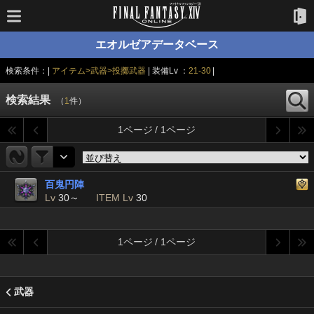
エオルゼアデータベース
検索条件：|
アイテム>武器>投擲武器
| 装備Lv ：
21-30
|
検索結果
（
1
件）
1ページ / 1ページ
百鬼円陣
Lv
30～
ITEM Lv
30
1ページ / 1ページ
武器