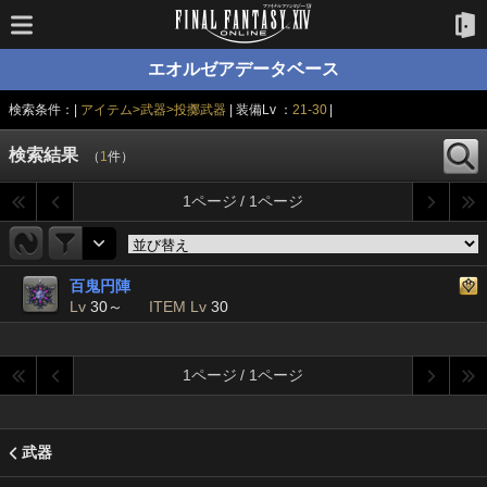
エオルゼアデータベース
検索条件：|
アイテム>武器>投擲武器
| 装備Lv ：
21-30
|
検索結果
（
1
件）
1ページ / 1ページ
百鬼円陣
Lv
30～
ITEM Lv
30
1ページ / 1ページ
武器