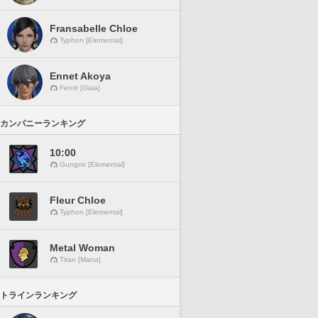
Fransabelle Chloe
Typhon [Elemental]
Ennet Akoya
Fenrir [Gaia]
カンパニーランキング
10:00
Gungnir [Elemental]
Fleur Chloe
Typhon [Elemental]
Metal Woman
Titan [Mana]
トラインランキング