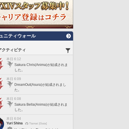
ュニティウォール
アクティビティ
本日 6:12
Sakura Chris(Anima)が結成されま
した。
本日 6:09
DreamOut(Asura)が結成されまし
た。
本日 6:08
Sakura Bella(Anima)が結成されま
した。
本日 6:04
Yuri Shina
Tiamat [Gaia]