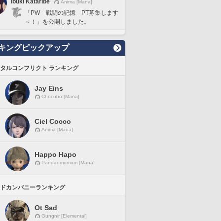
Ibuki Kataribe
Anima [Mana]
「PW 戦闘の記憶 PT募集します
～！」を公開しました。
キングピックアップ
タルコンフリクト ランキング
Jay Eins
Chocobo [Mana]
Ciel Cocco
Anima [Mana]
Happo Hapo
Pandaemonium [Mana]
ドカンパニーランキング
Ot Sad
Gungnir [Elemental]