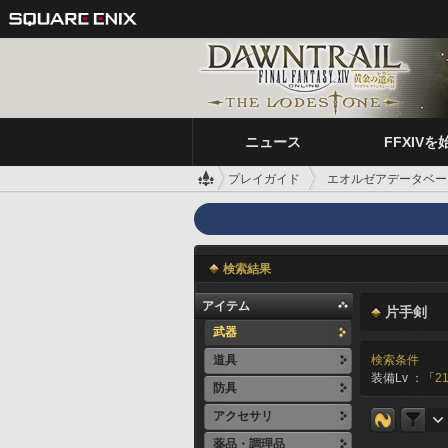
ニュース
FFXIVを
プレイガイド
エオルゼアデータベー
検索結果
アイテム
片手剣
武器
道具
検索条件
装備Lv ：「
21
防具
アクセサリ
薬品・調理品