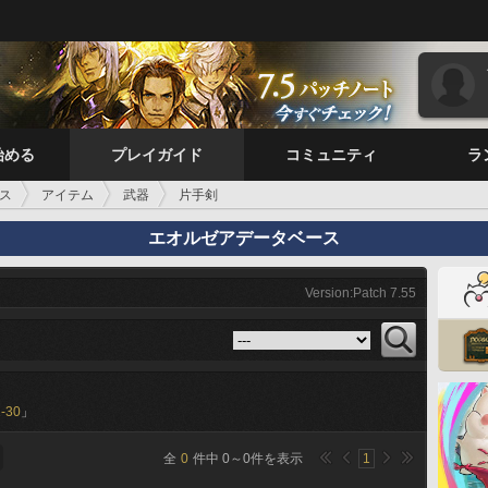
始める
プレイガイド
コミュニティ
ラ
ス
アイテム
武器
片手剣
エオルゼアデータベース
Version:Patch 7.55
-30
」
全
0
件中
0
～
0
件を表示
1