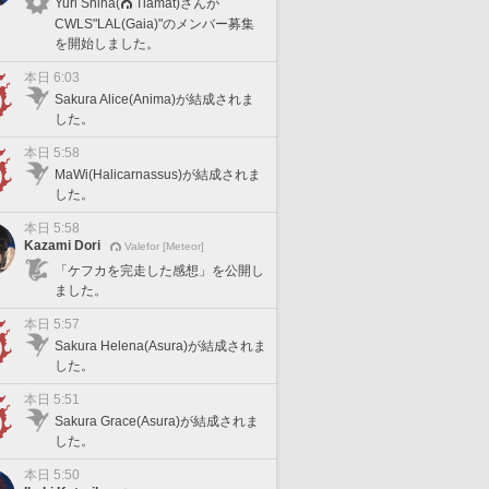
Yuri Shina(
Tiamat)さんが
CWLS"LAL(Gaia)"のメンバー募集
を開始しました。
本日 6:03
Sakura Alice(Anima)が結成されま
した。
本日 5:58
MaWi(Halicarnassus)が結成されま
した。
本日 5:58
Kazami Dori
Valefor [Meteor]
「ケフカを完走した感想」を公開し
ました。
本日 5:57
Sakura Helena(Asura)が結成されま
した。
本日 5:51
Sakura Grace(Asura)が結成されま
した。
本日 5:50