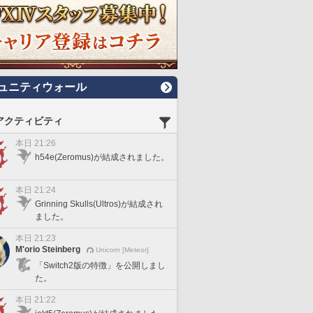
ュニティウォール
アクティビティ
本日 21:26
h54e(Zeromus)が結成されました。
本日 21:24
Grinning Skulls(Ultros)が結成され
ました。
本日 21:23
M'orio Steinberg
Unicorn [Meteor]
「Switch2版の特徴」を公開しまし
た。
本日 21:22