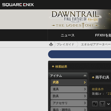
ニュース
FFXIVを
プレイガイド
エオルゼアデータベー
検索結果
アイテム
両手幻具
武器
道具
検索条件
装備Lv ：「
21
防具
アクセサリ
薬品・調理品