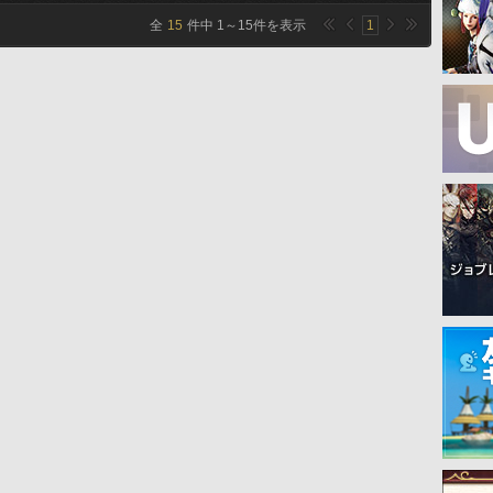
全
15
件中
1
～
15
件を表示
1