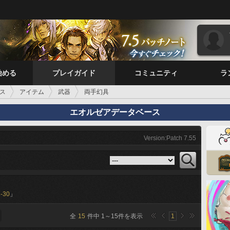
始める
プレイガイド
コミュニティ
ラ
ス
アイテム
武器
両手幻具
エオルゼアデータベース
Version:Patch 7.55
-30
」
全
15
件中
1
～
15
件を表示
1