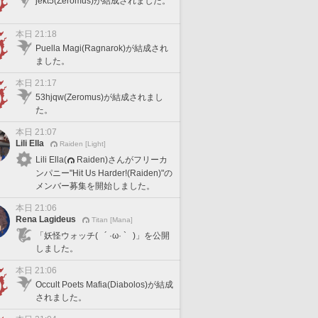
jekt5(Zeromus)が結成されました。
本日 21:18
Puella Magi(Ragnarok)が結成され
ました。
本日 21:17
53hjqw(Zeromus)が結成されまし
た。
本日 21:07
Lili Ella
Raiden [Light]
Lili Ella(
Raiden)さんがフリーカ
ンパニー"Hit Us Harder!(Raiden)"の
メンバー募集を開始しました。
本日 21:06
Rena Lagideus
Titan [Mana]
「妖怪ウォッチ( ´ ·ω· ` )」を公開
しました。
本日 21:06
Occult Poets Mafia(Diabolos)が結成
されました。