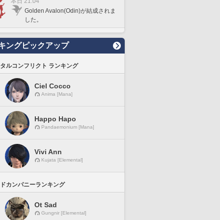
本日 21:04
Golden Avalon(Odin)が結成されま
した。
キングピックアップ
タルコンフリクト ランキング
Ciel Cocco
Anima [Mana]
Happo Hapo
Pandaemonium [Mana]
Vivi Ann
Kujata [Elemental]
ドカンパニーランキング
Ot Sad
Gungnir [Elemental]