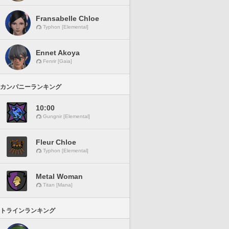
Fransabelle Chloe
Typhon [Elemental]
Ennet Akoya
Fenrir [Gaia]
カンパニーランキング
10:00
Gungnir [Elemental]
Fleur Chloe
Typhon [Elemental]
Metal Woman
Titan [Mana]
トラインランキング