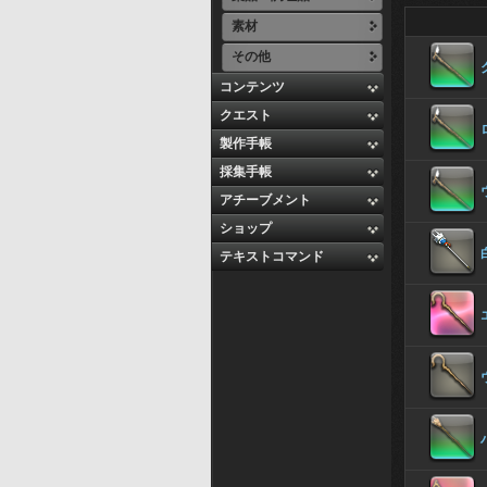
素材
その他
コンテンツ
クエスト
製作手帳
採集手帳
アチーブメント
ショップ
テキストコマンド