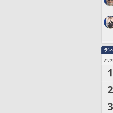
ラン
クリス
1
2
3