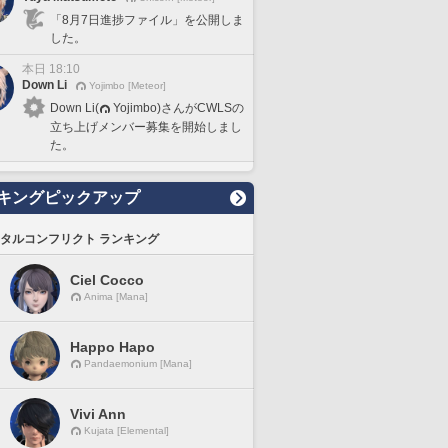
「8月7日進捗ファイル」を公開しま
した。
本日 18:10
Down Li
Yojimbo [Meteor]
Down Li(
Yojimbo)さんがCWLSの
立ち上げメンバー募集を開始しまし
た。
キングピックアップ
タルコンフリクト ランキング
Ciel Cocco
Anima [Mana]
Happo Hapo
Pandaemonium [Mana]
Vivi Ann
Kujata [Elemental]