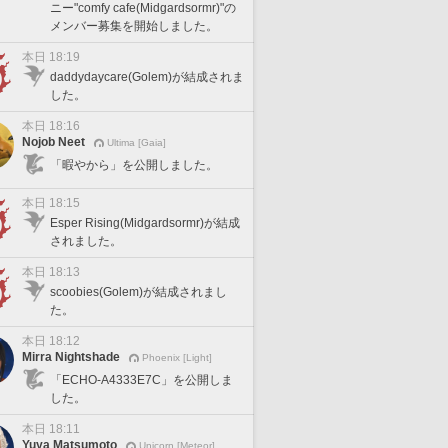
ニー"comfy cafe(Midgardsormr)"の
メンバー募集を開始しました。
本日 18:19
daddydaycare(Golem)が結成されま
した。
本日 18:16
Nojob Neet
Ultima [Gaia]
「暇やから」を公開しました。
本日 18:15
Esper Rising(Midgardsormr)が結成
されました。
本日 18:13
scoobies(Golem)が結成されまし
た。
本日 18:12
Mirra Nightshade
Phoenix [Light]
「ECHO-A4333E7C」を公開しま
した。
本日 18:11
Yuya Matsumoto
Unicorn [Meteor]