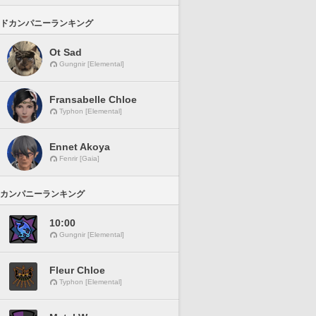
ドカンパニーランキング
Ot Sad
Gungnir [Elemental]
Fransabelle Chloe
Typhon [Elemental]
Ennet Akoya
Fenrir [Gaia]
カンパニーランキング
10:00
Gungnir [Elemental]
Fleur Chloe
Typhon [Elemental]