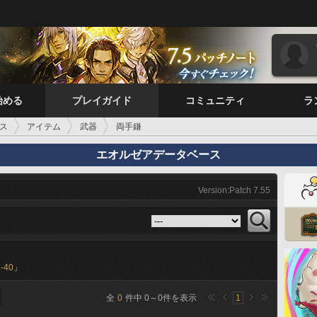
始める
プレイガイド
コミュニティ
ラ
ス
アイテム
武器
両手鎌
エオルゼアデータベース
Version:Patch 7.55
-40
」
全
0
件中
0
～
0
件を表示
1