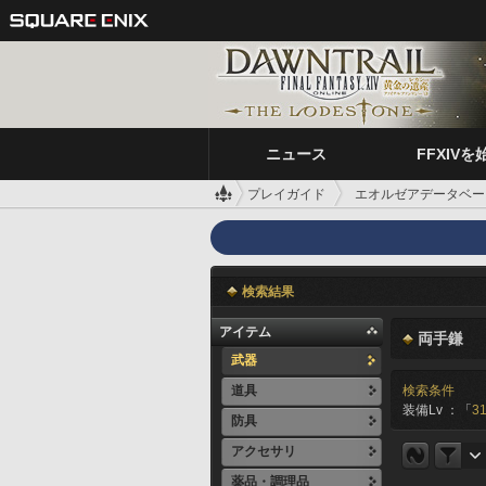
ニュース
FFXIVを
プレイガイド
エオルゼアデータベー
検索結果
アイテム
両手鎌
武器
道具
検索条件
装備Lv ：「
31
防具
アクセサリ
薬品・調理品