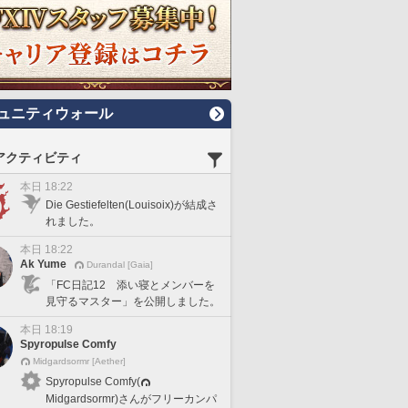
ュニティウォール
アクティビティ
本日 18:22
Die Gestiefelten(Louisoix)が結成さ
れました。
本日 18:22
Ak Yume
Durandal [Gaia]
「FC日記12 添い寝とメンバーを
見守るマスター」を公開しました。
本日 18:19
Spyropulse Comfy
Midgardsormr [Aether]
Spyropulse Comfy(
Midgardsormr)さんがフリーカンパ