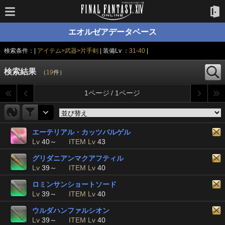
エオルゼアデータベース
検索条件：|
アイテム>武器>片手剣
| 装備Lv ：
31-40
|
検索結果
（
19
件）
1ページ / 1ページ
エーテリアル・カッツバルゲル
Lv
40～
ITEM Lv
43
グリダニアンマクアフティル
Lv
39～
ITEM Lv
40
ロミンサンショートソード
Lv
39～
ITEM Lv
40
ウルダハンファルシオン
Lv
39～
ITEM Lv
40