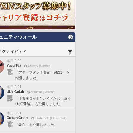
ュニティウォール
アクティビティ
本日 0:22
Yuzu Tea
Shinryu [Meteor]
「アチーブメント集め #832」を
公開しました。
本日 0:21
Ubk Celah
Zeromus [Meteor]
「【青魔ログ】Nレイドたおしまく
り(紅蓮編)」を公開しました。
本日 0:21
Ocean Crista
Carbuncle [Elemental]
「鉄血」を公開しました。