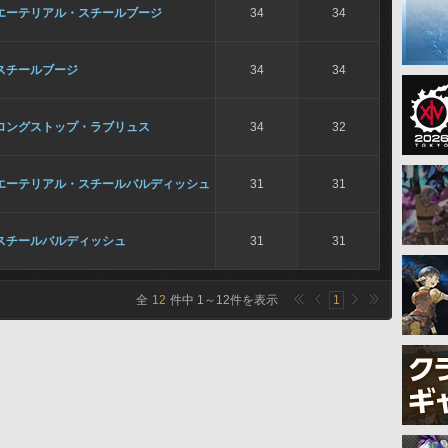
エーテリアル・スチールブージ
34
34
スチールブージ
34
34
ロングストップ・ラブリュス
34
32
エーテリアル・スチールバルディッシュ
31
31
スチールバルディッシュ
31
31
全
12
件中
1
～
12
件を表示
1