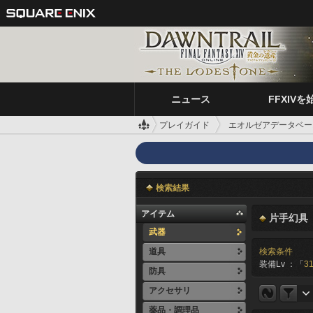
ニュース
FFXIVを
プレイガイド
エオルゼアデータベー
検索結果
アイテム
片手幻具
武器
道具
検索条件
装備Lv ：「
31
防具
アクセサリ
薬品・調理品