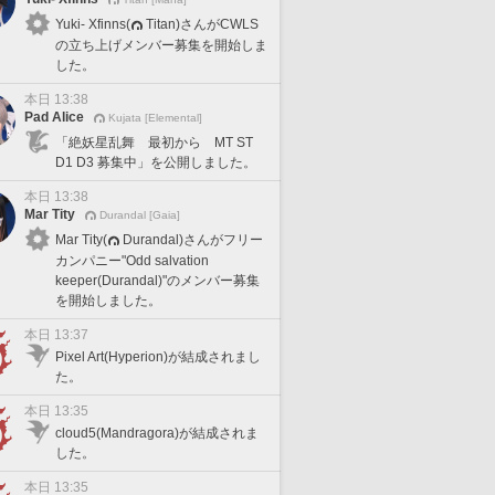
Yuki- Xfinns(
Titan)さんがCWLS
の立ち上げメンバー募集を開始しま
した。
本日 13:38
Pad Alice
Kujata [Elemental]
「絶妖星乱舞 最初から MT ST
D1 D3 募集中」を公開しました。
本日 13:38
Mar Tity
Durandal [Gaia]
Mar Tity(
Durandal)さんがフリー
カンパニー"Odd salvation
keeper(Durandal)"のメンバー募集
を開始しました。
本日 13:37
Pixel Art(Hyperion)が結成されまし
た。
本日 13:35
cloud5(Mandragora)が結成されま
した。
本日 13:35