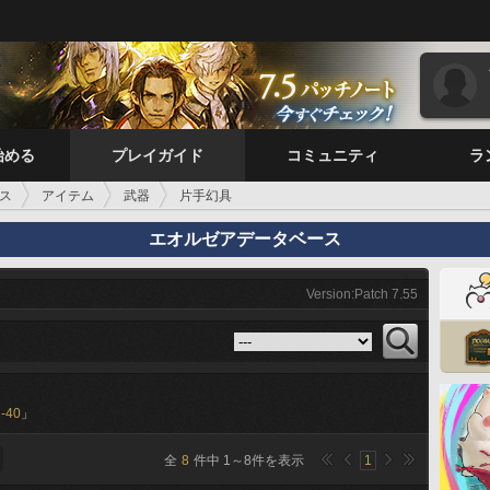
始める
プレイガイド
コミュニティ
ラ
ス
アイテム
武器
片手幻具
エオルゼアデータベース
Version:Patch 7.55
-40
」
全
8
件中
1
～
8
件を表示
1