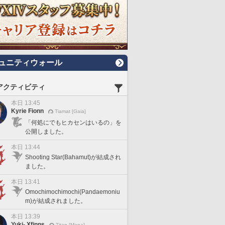
ュニティウォール
アクティビティ
本日 13:45
Kyrie Fionn
Tiamat [Gaia]
「何処にでもヒカセンはいるの」を
公開しました。
本日 13:44
Shooting Star(Bahamut)が結成され
ました。
本日 13:41
Omochimochimochi(Pandaemoniu
m)が結成されました。
本日 13:39
Yuki- Xfinns
Titan [Mana]