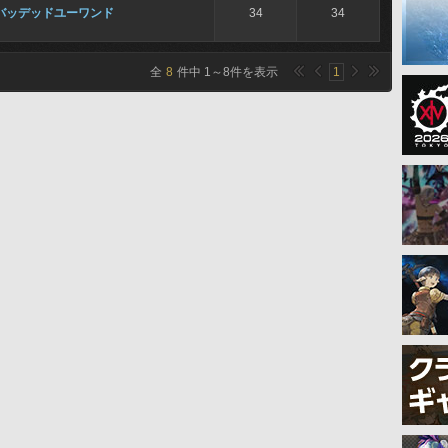
バッデッドユーワンド
34
34
全
8
件中
1
～
8
件を表示
1