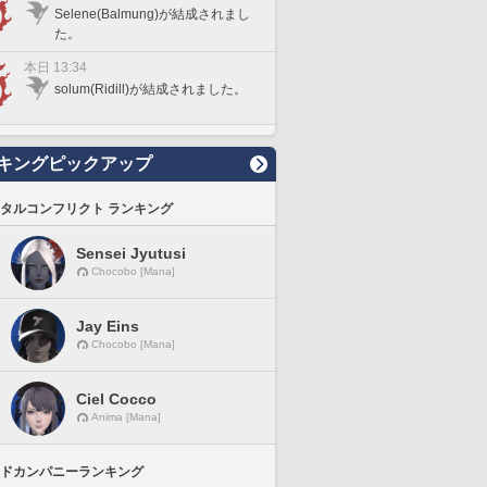
Selene(Balmung)が結成されまし
た。
本日 13:34
solum(Ridill)が結成されました。
キングピックアップ
タルコンフリクト ランキング
Sensei Jyutusi
Chocobo [Mana]
Jay Eins
Chocobo [Mana]
Ciel Cocco
Anima [Mana]
ドカンパニーランキング