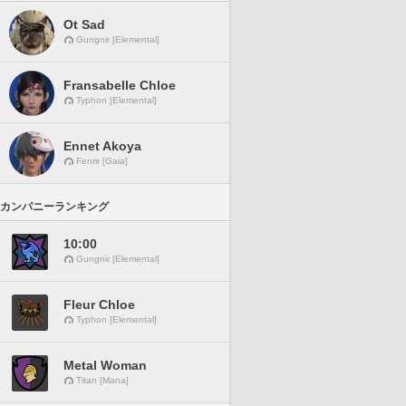
Ot Sad
Gungnir [Elemental]
Fransabelle Chloe
Typhon [Elemental]
Ennet Akoya
Fenrir [Gaia]
カンパニーランキング
10:00
Gungnir [Elemental]
Fleur Chloe
Typhon [Elemental]
Metal Woman
Titan [Mana]