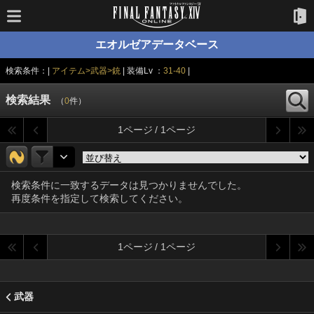
エオルゼアデータベース
検索条件：|
アイテム>武器>銃
| 装備Lv ：
31-40
|
検索結果
（
0
件）
1ページ / 1ページ
検索条件に一致するデータは見つかりませんでした。
再度条件を指定して検索してください。
1ページ / 1ページ
武器