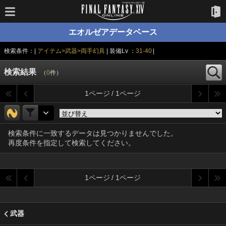
エオルゼアデータベース
検索条件：|
アイテム>武器>両手幻具
| 装備Lv ：
31-40
|
検索結果
（
0
件）
1ページ / 1ページ
検索条件に一致するデータは見つかりませんでした。
再度条件を指定して検索してください。
1ページ / 1ページ
武器