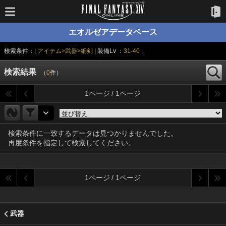
エオルゼアデータベース
検索条件：|
アイテム>武器>細剣
| 装備Lv ：
31-40
|
検索結果
（
0
件）
1ページ / 1ページ
検索条件に一致するデータは見つかりませんでした。
再度条件を指定して検索してください。
1ページ / 1ページ
武器