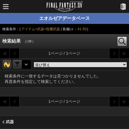
エオルゼアデータベース
検索条件：|
アイテム>武器>投擲武器
| 装備Lv ：
41-50
|
検索結果
（
0
件）
1ページ / 1ページ
検索条件に一致するデータは見つかりませんでした。
再度条件を指定して検索してください。
1ページ / 1ページ
武器