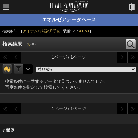
エオルゼアデータベース
検索条件：|
アイテム>武器>片手剣
| 装備Lv ：
41-50
|
検索結果
（
0
件）
1ページ / 1ページ
検索条件に一致するデータは見つかりませんでした。
再度条件を指定して検索してください。
1ページ / 1ページ
武器