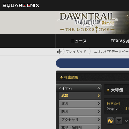
ニュース
FFXIVを
プレイガイド
エオルゼアデータベー
検索結果
アイテム
天球儀
武器
道具
検索条件
装備Lv ：「
41
防具
アクセサリ
薬品・調理品