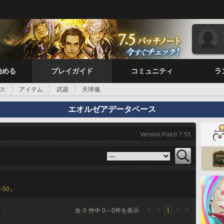
始める
プレイガイド
コミュニティ
ラ
ス
アイテム
武器
天球儀
エオルゼアデータベース
Version:Patch 7.55
-50
」
全
0
件中
0
～
0
件を表示
1