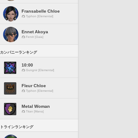
Fransabelle Chloe
Typhon [Elemental]
Ennet Akoya
Fenrir [Gaia]
カンパニーランキング
10:00
Gungnir [Elemental]
Fleur Chloe
Typhon [Elemental]
Metal Woman
Titan [Mana]
トラインランキング