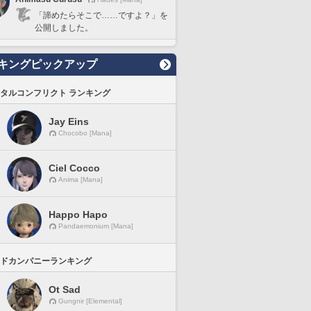
「諦めたらそこで……ですよ？」を
公開しました。
キングピックアップ
タルコンフリクト ランキング
Jay Eins
Chocobo [Mana]
Ciel Cocco
Anima [Mana]
Happo Hapo
Pandaemonium [Mana]
ドカンパニーランキング
Ot Sad
Gungnir [Elemental]