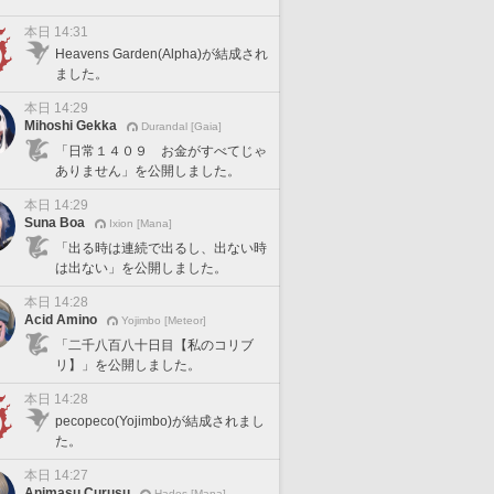
本日 14:31
Heavens Garden(Alpha)が結成され
ました。
本日 14:29
Mihoshi Gekka
Durandal [Gaia]
「日常１４０９ お金がすべてじゃ
ありません」を公開しました。
本日 14:29
Suna Boa
Ixion [Mana]
「出る時は連続で出るし、出ない時
は出ない」を公開しました。
本日 14:28
Acid Amino
Yojimbo [Meteor]
「二千八百八十日目【私のコリブ
リ】」を公開しました。
本日 14:28
pecopeco(Yojimbo)が結成されまし
た。
本日 14:27
Animasu Curusu
Hades [Mana]