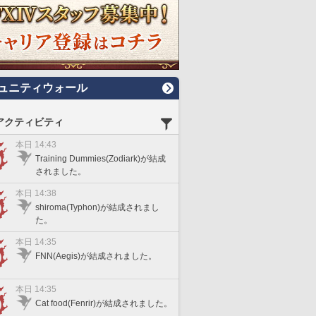
ュニティウォール
アクティビティ
本日 14:43
Training Dummies(Zodiark)が結成
されました。
本日 14:38
shiroma(Typhon)が結成されまし
た。
本日 14:35
FNN(Aegis)が結成されました。
本日 14:35
Cat food(Fenrir)が結成されました。