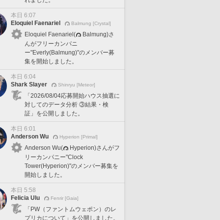
れました。
本日 6:07
Eloquiel Faenariel
Balmung [Crystal]
Eloquiel Faenariel(
Balmung)さ
んがフリーカンパニ
ー"Everly(Balmung)"のメンバー募
集を開始しました。
本日 6:04
Shark Slayer
Shinryu [Meteor]
「2026/08/04応募開始ハウス抽選に
対してのデータ分析 ③結果・検
証」を公開しました。
本日 6:01
Anderson Wu
Hyperion [Primal]
Anderson Wu(
Hyperion)さんがフ
リーカンパニー"Clock
Tower(Hyperion)"のメンバー募集を
開始しました。
本日 5:58
Felicia Ulu
Fenrir [Gaia]
「PW（ファントムウェポン）のレ
プリカについて」を公開しました。