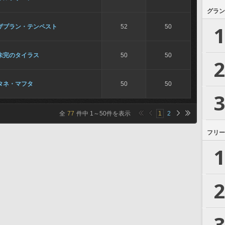
グラン
1
ザプラン・テンペスト
52
50
未完のタイラス
50
50
2
タネ・マフタ
50
50
3
全
77
件中
1
～
50
件を表示
1
2
フリー
1
2
3