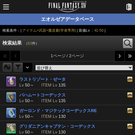
エオルゼアデータベース
検索条件：|
アイテム>武器>魔道書(学者専用)
| 装備Lv ：
41-50
|
検索結果
（
63
件）
1ページ / 2ページ
ラストリゾート・ゼータ
Lv
50～
ITEM Lv
135
バハムートコーデックス
Lv
50～
ITEM Lv
135
ガーロンド・マジテックコーデックスRE
Lv
50～
ITEM Lv
130
グリダニアンキャプテン・コーデックス
Lv
50～
ITEM Lv
130