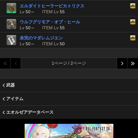
エルダイトヒーラーピカトリクス
Lv
50～
ITEM Lv
55
ウルフグリモア・オブ・ヒール
Lv
50～
ITEM Lv
55
未完のマダレムジエン
Lv
50～
ITEM Lv
50
1ページ / 2ページ
武器
アイテム
エオルゼアデータベース