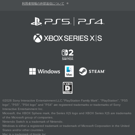
利用者情報の外部送信について
©2026 Sony Interactive Entertainment LLC."PlayStation Family Mark", "PlayStation", "PS5
logo", "PS5", "PS4 logo" and "PS4" are registered trademarks or trademarks of Sony
Interactive Entertainment Inc.
Microsoft, the XBOX Sphere mark, the Series X|S logo and XBOX Series X|S are trademarks
of the Microsoft group of companies.
Nintendo Switch is a trademark of Nintendo.
Windows is either a registered trademark or trademark of Microsoft Corporation in the United
States and/or other countries.
Mac is a trademark of Apple Inc.