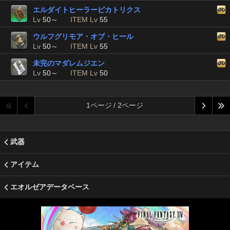
エルダイトヒーラーピカトリクス
Lv
50～
ITEM Lv
55
ウルフグリモア・オブ・ヒール
Lv
50～
ITEM Lv
55
未完のマダレムジエン
Lv
50～
ITEM Lv
50
1ページ / 2ページ
武器
アイテム
エオルゼアデータベース