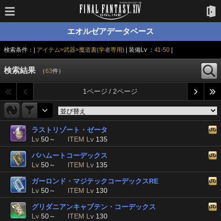
エオルゼアデータベース
検索条件：|
アイテム>武器>魔道書(学者専用)
| 装備Lv ：
41-50
|
検索結果
（
63
件）
1ページ / 2ページ
ラストリゾート・ゼータ
Lv
50～
ITEM Lv
135
バハムートコーデックス
Lv
50～
ITEM Lv
135
ガーロンド・マジテックコーデックスRE
Lv
50～
ITEM Lv
130
グリダニアンキャプテン・コーデックス
Lv
50～
ITEM Lv
130