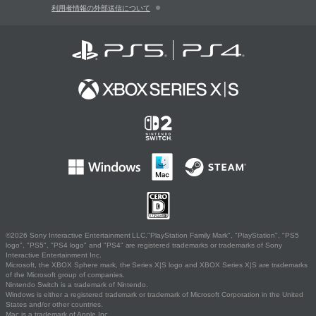
利用者情報の外部送信について
©2026 Sony Interactive Entertainment LLC."PlayStation Family Mark", "PlayStation", "PS5
logo", "PS5", "PS4 logo" and "PS4" are registered trademarks or trademarks of Sony
Interactive Entertainment Inc.
Microsoft, the XBOX Sphere mark, the Series X|S logo and XBOX Series X|S are trademarks
of the Microsoft group of companies.
Nintendo Switch is a trademark of Nintendo.
Windows is either a registered trademark or trademark of Microsoft Corporation in the United
States and/or other countries.
Mac is a trademark of Apple Inc.