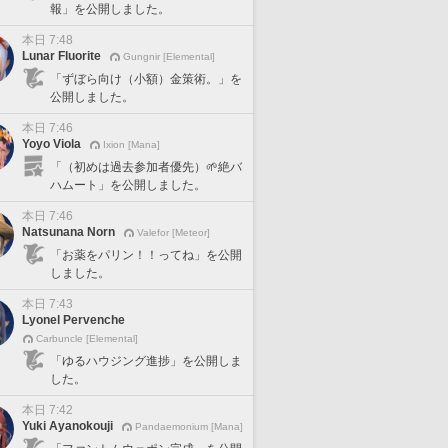
報」を公開しました。
本日 7:48
Lunar Fluorite
Gungnir [Elemental]
「ずぼら向け（小額）金策術。」を
公開しました。
本日 7:46
Yoyo Viola
Ixion [Mana]
「（初めは過去参加者優先）🌱絶バ
ハムート」を公開しました。
本日 7:46
Natsunana Norn
Valefor [Meteor]
「お薬をパリン！！ってね」を公開
しました。
本日 7:43
Lyonel Pervenche
Carbuncle [Elemental]
「ゆるハウジング進捗」を公開しま
した。
本日 7:42
Yuki Ayanokouji
Pandaemonium [Mana]