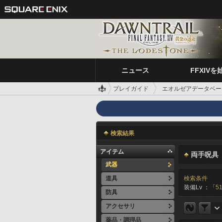
ニュース
FFXIVを
プレイガイド
エオルゼアデータベー
検索結果
アイテム
両手呪具
武器
道具
検索条件
装備Lv ：「
51
防具
アクセサリ
薬品・調理品