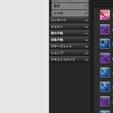
素材
その他
コンテンツ
クエスト
製作手帳
採集手帳
アチーブメント
ショップ
テキストコマンド