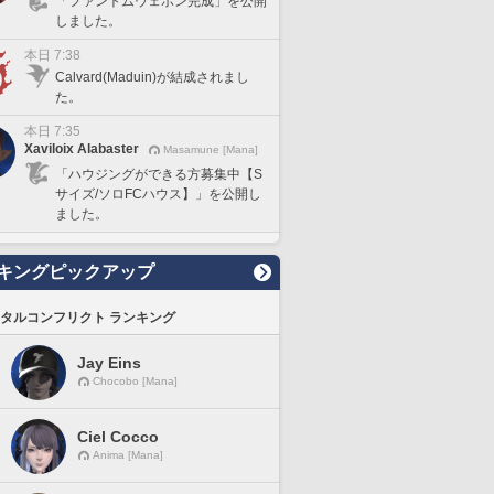
「ファントムウェポン完成」を公開
しました。
本日 7:38
Calvard(Maduin)が結成されまし
た。
本日 7:35
Xaviloix Alabaster
Masamune [Mana]
「ハウジングができる方募集中【S
サイズ/ソロFCハウス】」を公開し
ました。
キングピックアップ
タルコンフリクト ランキング
Jay Eins
Chocobo [Mana]
Ciel Cocco
Anima [Mana]