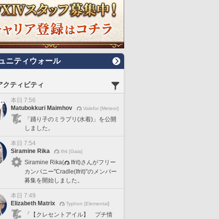
ュニティウォール
アクティビティ
本日 7:56
Matubokkuri Maimhov
Valefor [Meteor]
「踊り子のミラプリ(水着)」を公開
しました。
本日 7:54
Siramine Rika
Ifrit [Gaia]
Siramine Rika(
Ifrit)さんがフリー
カンパニー"Cradle(Ifrit)"のメンバー
募集を開始しました。
本日 7:49
Elizabeth Matrix
Typhon [Elemental]
「【クレセントアイル】 プチ情