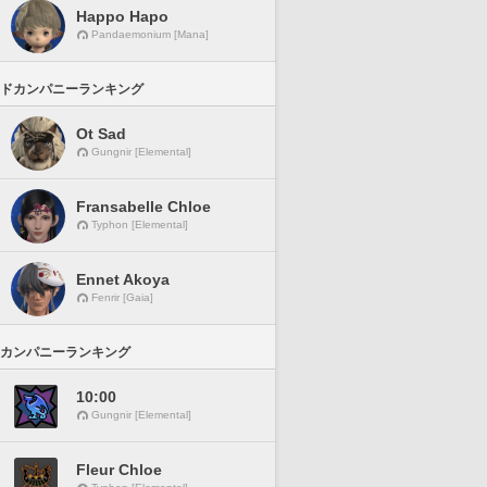
Happo Hapo
Pandaemonium [Mana]
ドカンパニーランキング
Ot Sad
Gungnir [Elemental]
Fransabelle Chloe
Typhon [Elemental]
Ennet Akoya
Fenrir [Gaia]
カンパニーランキング
10:00
Gungnir [Elemental]
Fleur Chloe