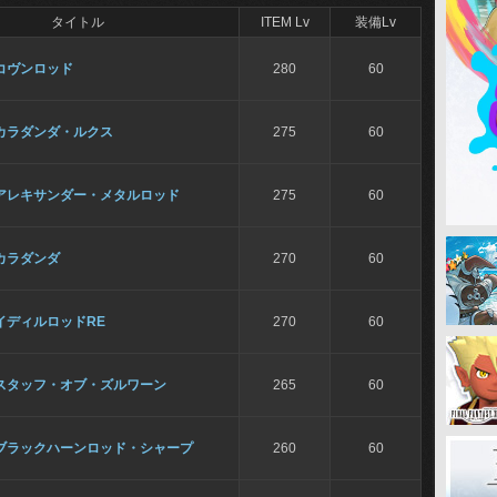
タイトル
ITEM Lv
装備Lv
コヴンロッド
280
60
カラダンダ・ルクス
275
60
アレキサンダー・メタルロッド
275
60
カラダンダ
270
60
イディルロッドRE
270
60
スタッフ・オブ・ズルワーン
265
60
ブラックハーンロッド・シャープ
260
60