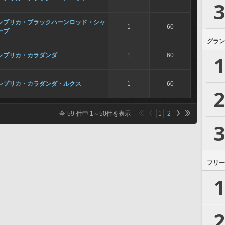
3
レプリカ・ブラックハーンロッド・シャ
1
60
ープ
グラン
レプリカ・カラダンダ
1
60
1
レプリカ・カラダンダ・ルクス
1
60
2
全
59
件中
1
～
50
件を表示
1
2
3
フリー
1
2