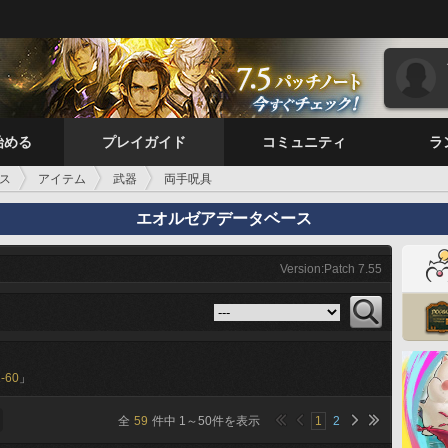
始める
プレイガイド
コミュニティ
ラ
ス
アイテム
武器
両手呪具
エオルゼアデータベース
Version:Patch 7.55
-60
」
全
59
件中
1
～
50
件を表示
1
2