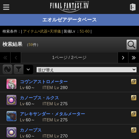
エオルゼアデータベース
検索条件：|
アイテム>武器>天球儀
| 装備Lv ：
51-60
|
検索結果
（
59
件）
1ページ / 2ページ
コヴンアストロメーター
Lv
60～
ITEM Lv
280
カノープス・ルクス
Lv
60～
ITEM Lv
275
アレキサンダー・メタルメーター
Lv
60～
ITEM Lv
275
カノープス
Lv
60～
ITEM Lv
270