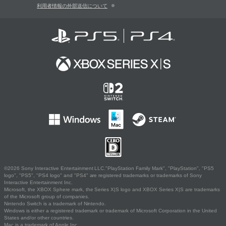
利用者情報の外部送信について
©2026 Sony Interactive Entertainment LLC."PlayStation Family Mark", "PlayStation", "PS5
logo", "PS5", "PS4 logo" and "PS4" are registered trademarks or trademarks of Sony
Interactive Entertainment Inc.
Microsoft, the XBOX Sphere mark, the Series X|S logo and XBOX Series X|S are trademarks
of the Microsoft group of companies.
Nintendo Switch is a trademark of Nintendo.
Windows is either a registered trademark or trademark of Microsoft Corporation in the United
States and/or other countries.
Mac is a trademark of Apple Inc.