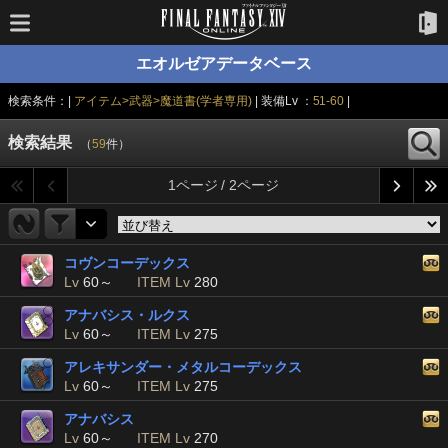
エオルゼアデータベース
検索条件：|
アイテム>武器>魔道書(学者専用)
| 装備Lv ：
51-60
|
検索結果
（
59
件）
1ページ / 2ページ
コヴンコーデックス
Lv
60～
ITEM Lv
280
アナバシス・ルクス
Lv
60～
ITEM Lv
275
アレキサンダー・メタルコーデックス
Lv
60～
ITEM Lv
275
アナバシス
Lv
60～
ITEM Lv
270