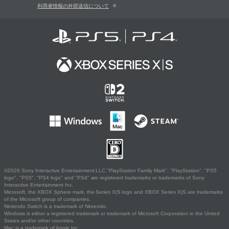
利用者情報の外部送信について
©2026 Sony Interactive Entertainment LLC."PlayStation Family Mark", "PlayStation", "PS5
logo", "PS5", "PS4 logo" and "PS4" are registered trademarks or trademarks of Sony
Interactive Entertainment Inc.
Microsoft, the XBOX Sphere mark, the Series X|S logo and XBOX Series X|S are trademarks
of the Microsoft group of companies.
Nintendo Switch is a trademark of Nintendo.
Windows is either a registered trademark or trademark of Microsoft Corporation in the United
States and/or other countries.
Mac is a trademark of Apple Inc.