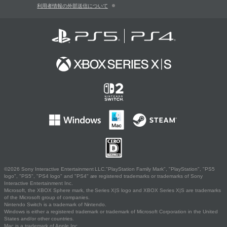
利用者情報の外部送信について
©2026 Sony Interactive Entertainment LLC."PlayStation Family Mark", "PlayStation", "PS5
logo", "PS5", "PS4 logo" and "PS4" are registered trademarks or trademarks of Sony
Interactive Entertainment Inc.
Microsoft, the XBOX Sphere mark, the Series X|S logo and XBOX Series X|S are trademarks
of the Microsoft group of companies.
Nintendo Switch is a trademark of Nintendo.
Windows is either a registered trademark or trademark of Microsoft Corporation in the United
States and/or other countries.
Mac is a trademark of Apple Inc.