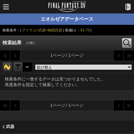
エオルゼアデータベース
検索条件：|
アイテム>武器>格闘武器
| 装備Lv ：
61-70
|
検索結果
（
0
件）
1ページ / 1ページ
検索条件に一致するデータは見つかりませんでした。
再度条件を指定して検索してください。
1ページ / 1ページ
武器