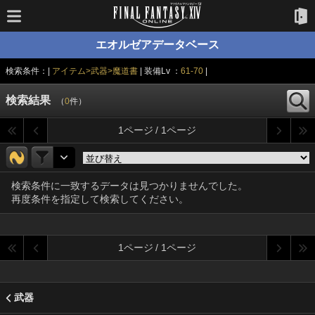
エオルゼアデータベース
検索条件：|
アイテム>武器>魔道書
| 装備Lv ：
61-70
|
検索結果
（
0
件）
1ページ / 1ページ
検索条件に一致するデータは見つかりませんでした。
再度条件を指定して検索してください。
1ページ / 1ページ
武器