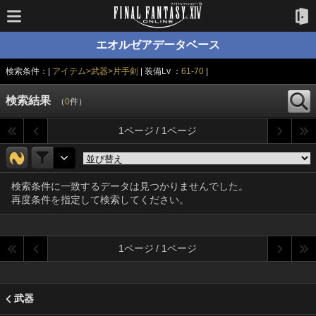
エオルゼアデータベース
検索条件：|
アイテム>武器>片手剣
| 装備Lv ：
61-70
|
検索結果
（
0
件）
1ページ / 1ページ
検索条件に一致するデータは見つかりませんでした。
再度条件を指定して検索してください。
1ページ / 1ページ
武器