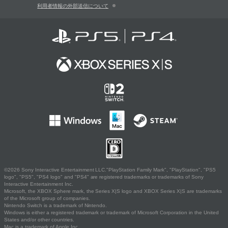
利用者情報の外部送信について
©2026 Sony Interactive Entertainment LLC."PlayStation Family Mark", "PlayStation", "PS5
logo", "PS5", "PS4 logo" and "PS4" are registered trademarks or trademarks of Sony
Interactive Entertainment Inc.
Microsoft, the XBOX Sphere mark, the Series X|S logo and XBOX Series X|S are trademarks
of the Microsoft group of companies.
Nintendo Switch is a trademark of Nintendo.
Windows is either a registered trademark or trademark of Microsoft Corporation in the United
States and/or other countries.
Mac is a trademark of Apple Inc.