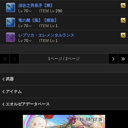
須佐之男長矛【輝】
Lv
70～
ITEM Lv
290
竜の髭【風】【模造】
Lv
70～
ITEM Lv
1
レプリカ・エレメンタルランス
Lv
70～
ITEM Lv
1
1ページ / 2ページ
武器
アイテム
エオルゼアデータベース