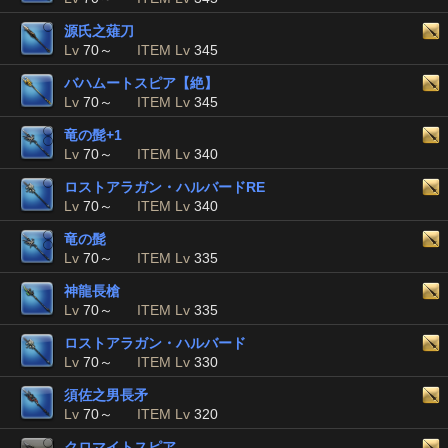
源氏之薙刀
Lv
70～
ITEM Lv
345
バハムートスピア【絶】
Lv
70～
ITEM Lv
345
竜の髭+1
Lv
70～
ITEM Lv
340
ロストアラガン・ハルバードRE
Lv
70～
ITEM Lv
340
竜の髭
Lv
70～
ITEM Lv
335
神龍長槍
Lv
70～
ITEM Lv
335
ロストアラガン・ハルバード
Lv
70～
ITEM Lv
330
須佐之男長矛
Lv
70～
ITEM Lv
320
クロマイトスピア