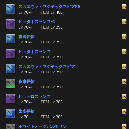
スカエウァ・マジテックスピアRE
Lv
70～
ITEM Lv
400
ヒュダトスランス+1
Lv
70～
ITEM Lv
395
青龍長槍
Lv
70～
ITEM Lv
395
ヒュダトスランス
Lv
70～
ITEM Lv
390
スカエウァ・マジテックスピア
Lv
70～
ITEM Lv
390
夜摩長槍
Lv
70～
ITEM Lv
390
ピューロスランス
Lv
70～
ITEM Lv
385
朱雀長槍
Lv
70～
ITEM Lv
385
ホワイトオークパルチザン