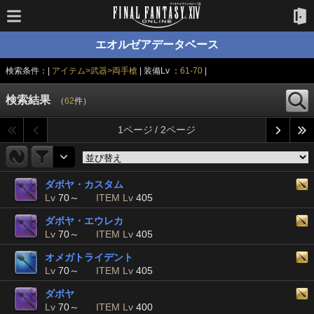
エオルゼアデータベース
検索条件：|
アイテム>武器>両手槍
| 装備Lv ：
61-70
|
検索結果
（
62
件）
1ページ / 2ページ
ダボヤ・カスタム
Lv
70～
ITEM Lv
405
ダボヤ・エウレカ
Lv
70～
ITEM Lv
405
オメガトライデント
Lv
70～
ITEM Lv
405
ダボヤ
Lv
70～
ITEM Lv
400