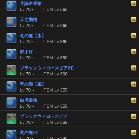
月読命長槍
Lv
70～
ITEM Lv
365
天之飛槍
Lv
70～
ITEM Lv
365
竜の髭【氷】
Lv
70～
ITEM Lv
360
御手杵
Lv
70～
ITEM Lv
360
ブラックウィロースピアRE
Lv
70～
ITEM Lv
360
竜の髭【風】
Lv
70～
ITEM Lv
355
白虎長槍
Lv
70～
ITEM Lv
355
ブラックウィロースピア
Lv
70～
ITEM Lv
350
竜の髭+2
Lv
70～
ITEM Lv
345