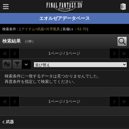
エオルゼアデータベース
検索条件：|
アイテム>武器>片手呪具
| 装備Lv ：
61-70
|
検索結果
（
0
件）
1ページ / 1ページ
検索条件に一致するデータは見つかりませんでした。
再度条件を指定して検索してください。
1ページ / 1ページ
武器