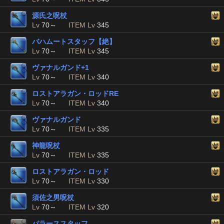
源氏之呪杖
Lv
70～
ITEM Lv
345
バハムートスタッフ【絶】
Lv
70～
ITEM Lv
345
ヴァナルガンド+1
Lv
70～
ITEM Lv
340
ロストアラガン・ロッドRE
Lv
70～
ITEM Lv
340
ヴァナルガンド
Lv
70～
ITEM Lv
335
神龍呪杖
Lv
70～
ITEM Lv
335
ロストアラガン・ロッド
Lv
70～
ITEM Lv
330
須佐之男呪杖
Lv
70～
ITEM Lv
320
パラーススタッフ