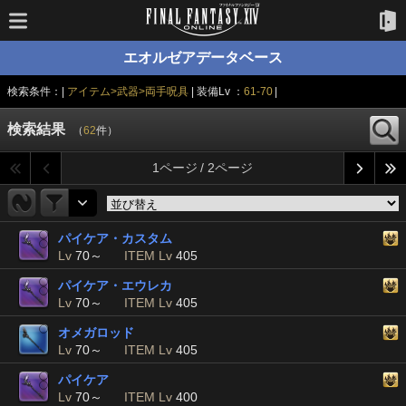
エオルゼアデータベース
検索条件：|
アイテム>武器>両手呪具
| 装備Lv ：
61-70
|
検索結果
（
62
件）
1ページ / 2ページ
パイケア・カスタム
Lv
70～
ITEM Lv
405
パイケア・エウレカ
Lv
70～
ITEM Lv
405
オメガロッド
Lv
70～
ITEM Lv
405
パイケア
Lv
70～
ITEM Lv
400