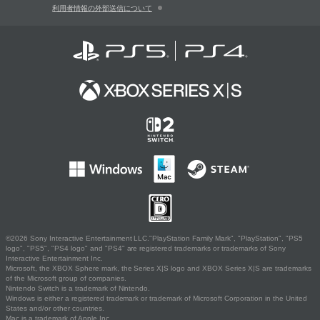
利用者情報の外部送信について
©2026 Sony Interactive Entertainment LLC."PlayStation Family Mark", "PlayStation", "PS5
logo", "PS5", "PS4 logo" and "PS4" are registered trademarks or trademarks of Sony
Interactive Entertainment Inc.
Microsoft, the XBOX Sphere mark, the Series X|S logo and XBOX Series X|S are trademarks
of the Microsoft group of companies.
Nintendo Switch is a trademark of Nintendo.
Windows is either a registered trademark or trademark of Microsoft Corporation in the United
States and/or other countries.
Mac is a trademark of Apple Inc.