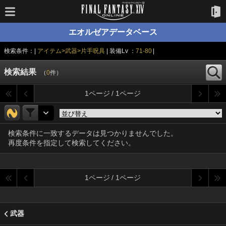
エオルゼアデータベース
検索条件：|
アイテム>武器>片手呪具
| 装備Lv ：
71-80
|
検索結果
（
0
件）
1ページ / 1ページ
検索条件に一致するデータは見つかりませんでした。
再度条件を指定して検索してください。
1ページ / 1ページ
武器